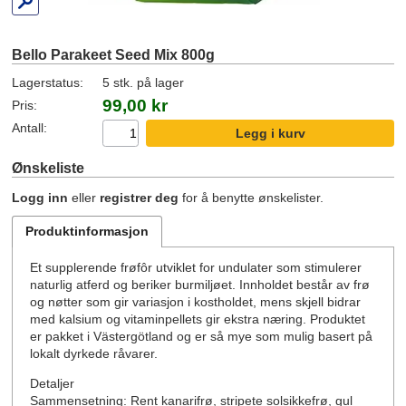
Bello Parakeet Seed Mix 800g
Lagerstatus:
5 stk. på lager
99,00 kr
Pris:
Antall:
Ønskeliste
Logg inn
eller
registrer deg
for å benytte ønskelister.
Produktinformasjon
Et supplerende frøfôr utviklet for undulater som stimulerer
naturlig atferd og beriker burmiljøet. Innholdet består av frø
og nøtter som gir variasjon i kostholdet, mens skjell bidrar
med kalsium og vitaminpellets gir ekstra næring. Produktet
er pakket i Västergötland og er så mye som mulig basert på
lokalt dyrkede råvarer.
Detaljer
Sammensetning: Rent kanarifrø, stripete solsikkefrø, gul