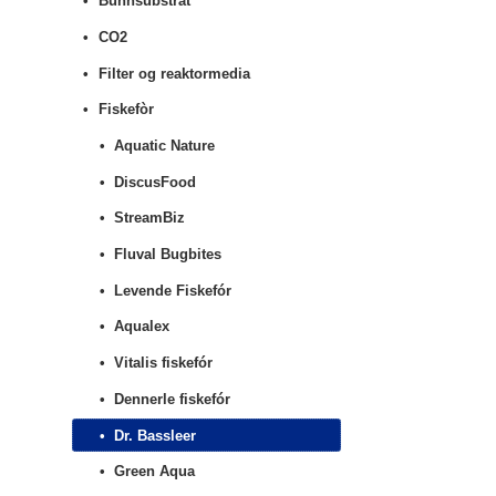
Bunnsubstrat
CO2
Filter og reaktormedia
Fiskefòr
Aquatic Nature
DiscusFood
StreamBiz
Fluval Bugbites
Levende Fiskefór
Aqualex
Vitalis fiskefór
Dennerle fiskefór
Dr. Bassleer
Green Aqua