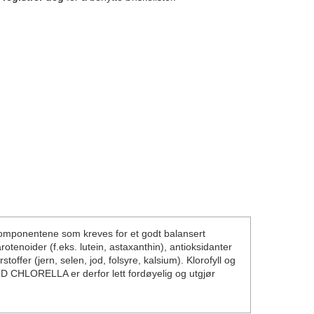
mponentene som kreves for et godt balansert
otenoider (f.eks. lutein, astaxanthin), antioksidanter
offer (jern, selen, jod, folsyre, kalsium). Klorofyll og
 CHLORELLA er derfor lett fordøyelig og utgjør