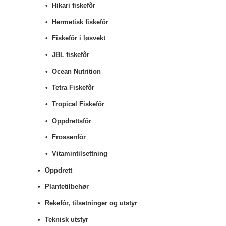
Hikari fiskefôr
Hermetisk fiskefôr
Fiskefôr i løsvekt
JBL fiskefôr
Ocean Nutrition
Tetra Fiskefôr
Tropical Fiskefôr
Oppdrettsfôr
Frossenfòr
Vitamintilsettning
Oppdrett
Plantetilbehør
Rekefór, tilsetninger og utstyr
Teknisk utstyr