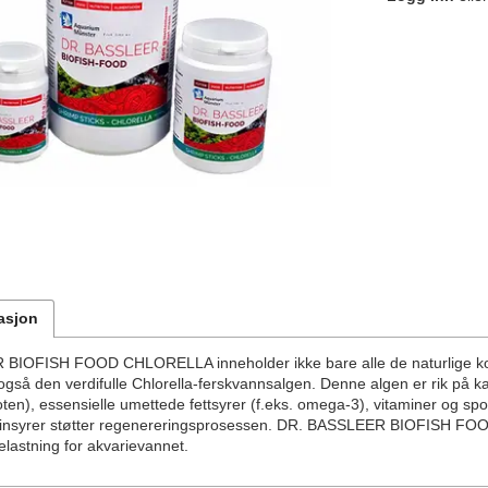
asjon
BIOFISH FOOD CHLORELLA inneholder ikke bare alle de naturlige ko
gså den verdifulle Chlorella-ferskvannsalgen. Denne algen er rik på kar
oten), essensielle umettede fettsyrer (f.eks. omega-3), vitaminer og sporst
leinsyrer støtter regenereringsprosessen. DR. BASSLEER BIOFISH FOOD
elastning for akvarievannet.