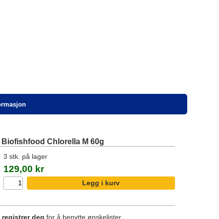
formasjon
 Biofishfood Chlorella M 60g
3 stk. på lager
129,00 kr
r
registrer deg
for å benytte ønskelister.