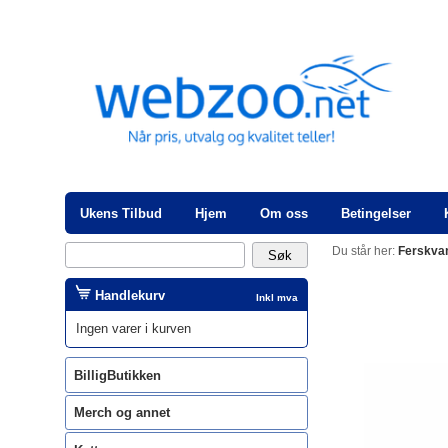
Ukens Tilbud
Hjem
Om oss
Betingelser
Du står her:
Ferskva
Handlekurv
Inkl mva
Ingen varer i kurven
BilligButikken
Merch og annet