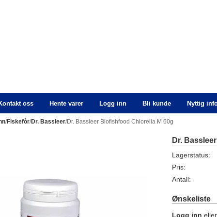
Kontakt oss
Hente varer
Logg inn
Bli kunde
Nyttig in
nn
/
Fiskefòr
/
Dr. Bassleer
/Dr. Bassleer Biofishfood Chlorella M 60g
Dr. Bassleer
Lagerstatus:
Pris:
Antall:
Ønskeliste
Logg inn
elle