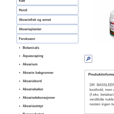
Katt
Hund
Akvariefisk og annet
Akvarieplanter
Ferskvann
Botanicals
Aquascaping
Akvarium
Akvarie bakgrunner
Produktinform
Akvariebord
DR. BASSLEER 
Akvariebøker
kosthold, men o
(f.eks. betakar
Akvariedekorasjoner
verdifulle nuk
nesten ingen b
Akvarieutstyr