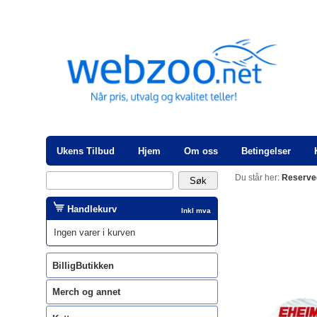
Ukens Tilbud
Hjem
Om oss
Betingelser
Du står her:
Reserve
Handlekurv
Inkl mva
Ingen varer i kurven
BilligButikken
Merch og annet