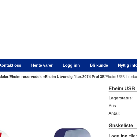
Kontakt oss
Hente varer
Logg inn
Bli kunde
Nyttig in
deler
/
Eheim reservedeler
/
Eheim Utvendig filter
/
2074 Prof 3E
/Eheim USB Interfac
Eheim USB In
Lagerstatus:
Pris:
Antall:
Ønskeliste
Logg inn
elle