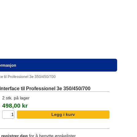
formasjon
e til Professionel 3e 350/450/700
terface til Professionel 3e 350/450/700
2 stk. på lager
498,00 kr
r
registrer deg
for å benytte ønskelister.