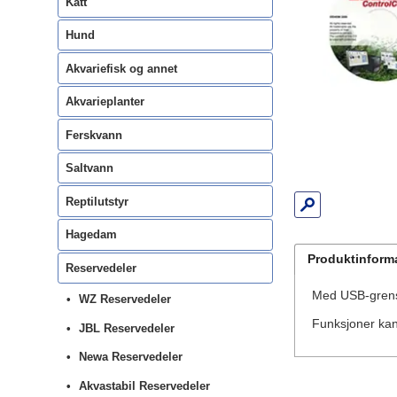
Katt
Hund
Akvariefisk og annet
Akvarieplanter
Ferskvann
Saltvann
Reptilutstyr
Hagedam
Produktinform
Reservedeler
Med USB-grense
WZ Reservedeler
Funksjoner kan
JBL Reservedeler
Newa Reservedeler
Akvastabil Reservedeler