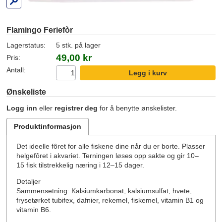
Flamingo Feriefòr
Lagerstatus:
5 stk. på lager
49,00 kr
Pris:
Antall:
Ønskeliste
Logg inn
eller
registrer deg
for å benytte ønskelister.
Produktinformasjon
Det ideelle fôret for alle fiskene dine når du er borte. Plasser
helgefôret i akvariet. Terningen løses opp sakte og gir 10–
15 fisk tilstrekkelig næring i 12–15 dager.
Detaljer
Sammensetning: Kalsiumkarbonat, kalsiumsulfat, hvete,
frysetørket tubifex, dafnier, rekemel, fiskemel, vitamin B1 og
vitamin B6.