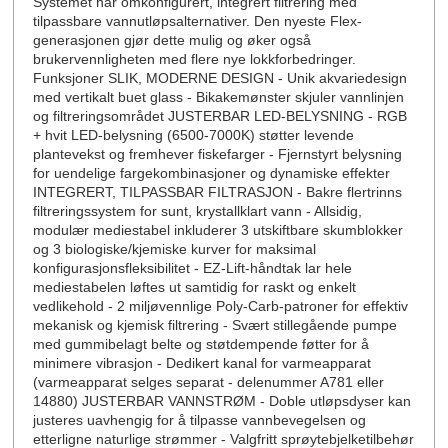
Systemet har omkonfigurert, integrert filtrering med
tilpassbare vannutløpsalternativer. Den nyeste Flex-
generasjonen gjør dette mulig og øker også
brukervennligheten med flere nye lokkforbedringer.
Funksjoner SLIK, MODERNE DESIGN - Unik akvariedesign
med vertikalt buet glass - Bikakemønster skjuler vannlinjen
og filtreringsområdet JUSTERBAR LED-BELYSNING - RGB
+ hvit LED-belysning (6500-7000K) støtter levende
plantevekst og fremhever fiskefarger - Fjernstyrt belysning
for uendelige fargekombinasjoner og dynamiske effekter
INTEGRERT, TILPASSBAR FILTRASJON - Bakre flertrinns
filtreringssystem for sunt, krystallklart vann - Allsidig,
modulær mediestabel inkluderer 3 utskiftbare skumblokker
og 3 biologiske/kjemiske kurver for maksimal
konfigurasjonsfleksibilitet - EZ-Lift-håndtak lar hele
mediestabelen løftes ut samtidig for raskt og enkelt
vedlikehold - 2 miljøvennlige Poly-Carb-patroner for effektiv
mekanisk og kjemisk filtrering - Svært stillegående pumpe
med gummibelagt belte og støtdempende føtter for å
minimere vibrasjon - Dedikert kanal for varmeapparat
(varmeapparat selges separat - delenummer A781 eller
14880) JUSTERBAR VANNSTRØM - Doble utløpsdyser kan
justeres uavhengig for å tilpasse vannbevegelsen og
etterligne naturlige strømmer - Valgfritt sprøytebjelketilbehør