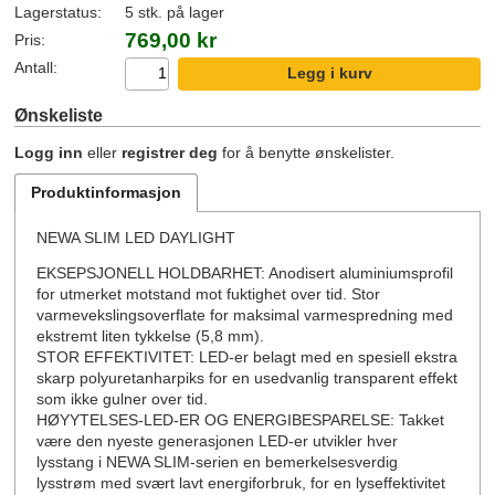
Lagerstatus:
5 stk. på lager
769,00 kr
Pris:
Antall:
Ønskeliste
Logg inn
eller
registrer deg
for å benytte ønskelister.
Produktinformasjon
NEWA SLIM LED DAYLIGHT
EKSEPSJONELL HOLDBARHET: Anodisert aluminiumsprofil
for utmerket motstand mot fuktighet over tid. Stor
varmevekslingsoverflate for maksimal varmespredning med
ekstremt liten tykkelse (5,8 mm).
STOR EFFEKTIVITET: LED-er belagt med en spesiell ekstra
skarp polyuretanharpiks for en usedvanlig transparent effekt
som ikke gulner over tid.
HØYYTELSES-LED-ER OG ENERGIBESPARELSE: Takket
være den nyeste generasjonen LED-er utvikler hver
lysstang i NEWA SLIM-serien en bemerkelsesverdig
lysstrøm med svært lavt energiforbruk, for en lyseffektivitet