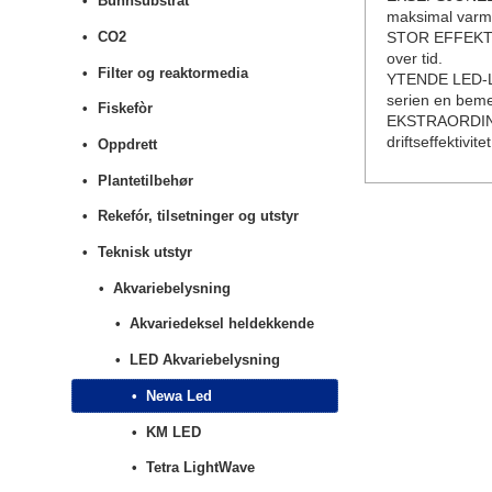
Bunnsubstrat
maksimal varme
CO2
STOR EFFEKTIVI
over tid.
Filter og reaktormedia
YTENDE LED-LY
serien en bemer
Fiskefòr
EKSTRAORDINÆR 
driftseffektivitet
Oppdrett
Plantetilbehør
Rekefór, tilsetninger og utstyr
Teknisk utstyr
Akvariebelysning
Akvariedeksel heldekkende
LED Akvariebelysning
Newa Led
KM LED
Tetra LightWave