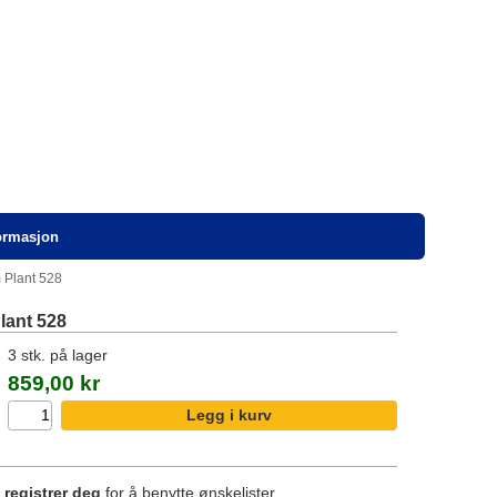
formasjon
 Plant 528
lant 528
3 stk. på lager
859,00 kr
r
registrer deg
for å benytte ønskelister.