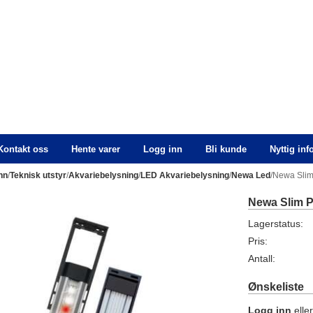
Kontakt oss
Hente varer
Logg inn
Bli kunde
Nyttig in
nn
/
Teknisk utstyr
/
Akvariebelysning
/
LED Akvariebelysning
/
Newa Led
/Newa Slim
Newa Slim P
Lagerstatus:
Pris:
Antall:
Ønskeliste
Logg inn
elle