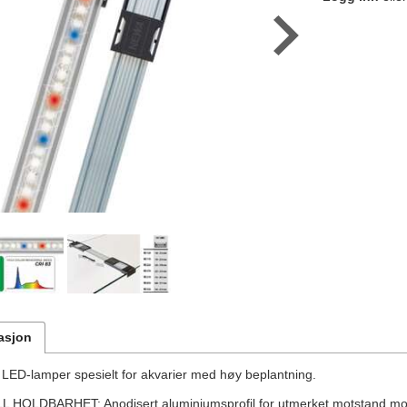
asjon
e LED-lamper spesielt for akvarier med høy beplantning.
OLDBARHET: Anodisert aluminiumsprofil for utmerket motstand mot fuk