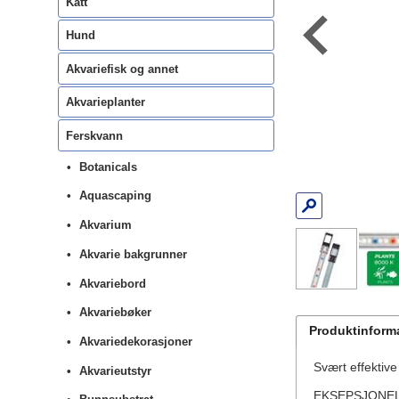
Katt
Hund
Akvariefisk og annet
Akvarieplanter
Ferskvann
Botanicals
Aquascaping
Akvarium
Akvarie bakgrunner
Akvariebord
Akvariebøker
Produktinform
Akvariedekorasjoner
Svært effektiv
Akvarieutstyr
EKSEPSJONELL H