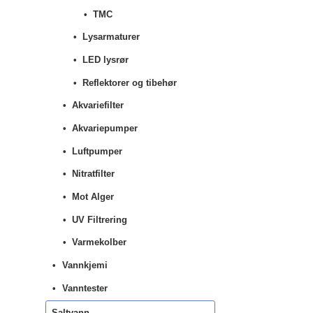
TMC
Lysarmaturer
LED lysrør
Reflektorer og tibehør
Akvariefilter
Akvariepumper
Luftpumper
Nitratfilter
Mot Alger
UV Filtrering
Varmekolber
Vannkjemi
Vanntester
Saltvann