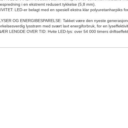
spredning i en ekstremt redusert tykkelse (5,8 mm).
TET: LED-er belagt med en spesiell ekstra klar polyuretanharpiks for 
SER OG ENERGIBESPARELSE: Takket være den nyeste generasjonen LE
kelsesverdig lysstrøm med svært lavt energiforbruk, for en lyseffektivit
LENGDE OVER TID: Hvite LED-lys: over 54 000 timers driftseffektivi