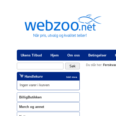
Ukens Tilbud
Hjem
Om oss
Betingelser
Du står her:
Ferskva
Handlekurv
Inkl mva
Ingen varer i kurven
BilligButikken
Merch og annet