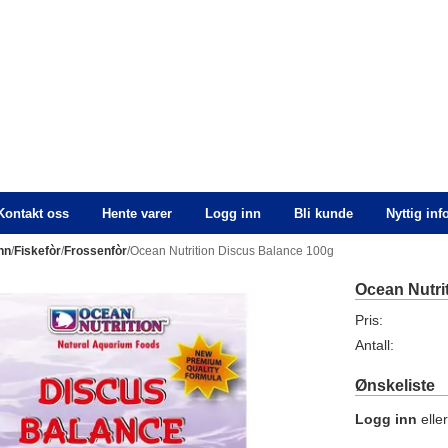
Kontakt oss
Hente varer
Logg inn
Bli kunde
Nyttig in
nn
/
Fiskefòr
/
Frossenfòr
/Ocean Nutrition Discus Balance 100g
Ocean Nutri
Pris:
Antall:
Ønskeliste
Logg inn
elle