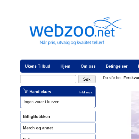
Ukens Tilbud
Hjem
Om oss
Betingelser
Du står her:
Ferskva
Handlekurv
Inkl mva
Ingen varer i kurven
BilligButikken
Merch og annet