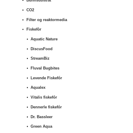
Bunnsubstrat
CO2
Filter og reaktormedia
Fiskefòr
Aquatic Nature
DiscusFood
StreamBiz
Fluval Bugbites
Levende Fiskefór
Aqualex
Vitalis fiskefór
Dennerle fiskefór
Dr. Bassleer
Green Aqua