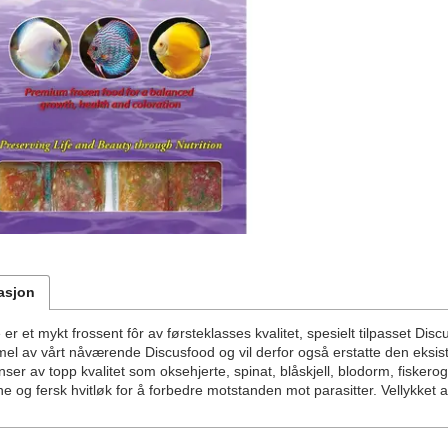
asjon
er et mykt frossent fôr av førsteklasses kvalitet, spesielt tilpasset Di
mel av vårt nåværende Discusfood og vil derfor også erstatte den eksis
nser av topp kvalitet som oksehjerte, spinat, blåskjell, blodorm, fiskerog
ne og fersk hvitløk for å forbedre motstanden mot parasitter. Vellykket a