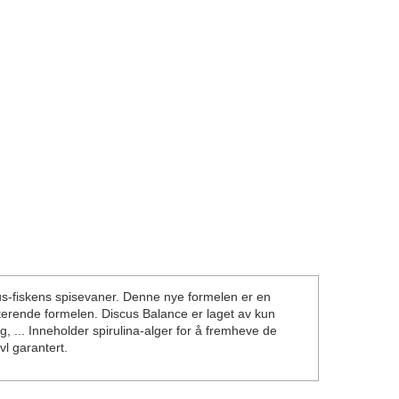
scus-fiskens spisevaner. Denne nye formelen er en
terende formelen. Discus Balance er laget av kun
g, ... Inneholder spirulina-alger for å fremheve de
vl garantert.