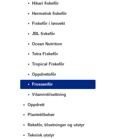
Hikari fiskefôr
Hermetisk fiskefôr
Fiskefôr i løsvekt
JBL fiskefôr
Ocean Nutrition
Tetra Fiskefôr
Tropical Fiskefôr
Oppdrettsfôr
Frossenfòr
Vitamintilsettning
Oppdrett
Plantetilbehør
Rekefór, tilsetninger og utstyr
Teknisk utstyr