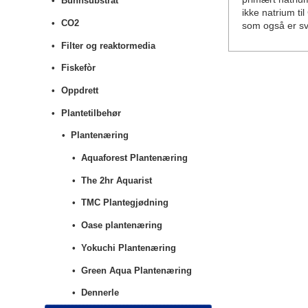
Bunnsubstrat
ikke natrium t
CO2
som også er sv
Filter og reaktormedia
Fiskefòr
Oppdrett
Plantetilbehør
Plantenæring
Aquaforest Plantenæring
The 2hr Aquarist
TMC Plantegjødning
Oase plantenæring
Yokuchi Plantenæring
Green Aqua Plantenæring
Dennerle