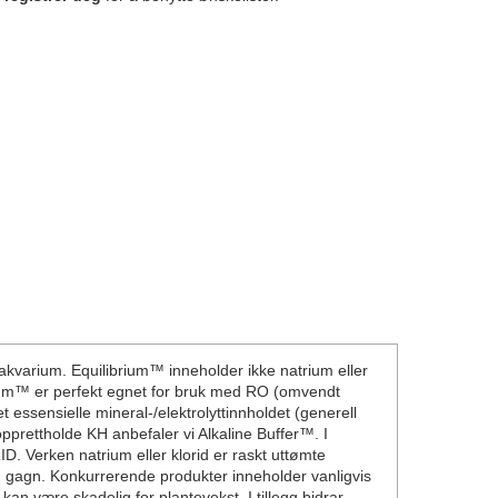
et akvarium. Equilibrium™ inneholder ikke natrium eller
brium™ er perfekt egnet for bruk med RO (omvendt
t essensielle mineral-/elektrolyttinnholdet (generell
opprettholde KH anbefaler vi Alkaline Buffer™. I
 Verken natrium eller klorid er raskt uttømte
nn gagn. Konkurrerende produkter inneholder vanligvis
 kan være skadelig for plantevekst. I tillegg bidrar