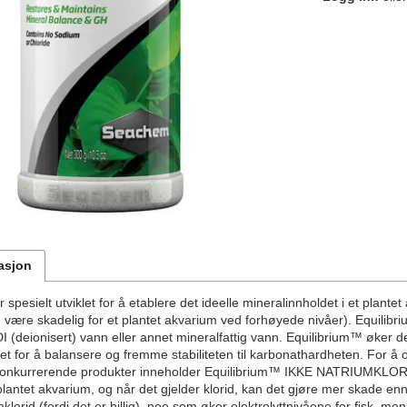
asjon
 spesielt utviklet for å etablere det ideelle mineralinnholdet i et plant
n være skadelig for et plantet akvarium ved forhøyede nivåer). Equili
I (deionisert) vann eller annet mineralfattig vann. Equilibrium™ øker de
et for å balansere og fremme stabiliteten til karbonathardheten. For å 
 konkurrerende produkter inneholder Equilibrium™ IKKE NATRIUMKLORID.
plantet akvarium, og når det gjelder klorid, kan det gjøre mer skade e
klorid (fordi det er billig), noe som øker elektrolyttnivåene for fisk, men