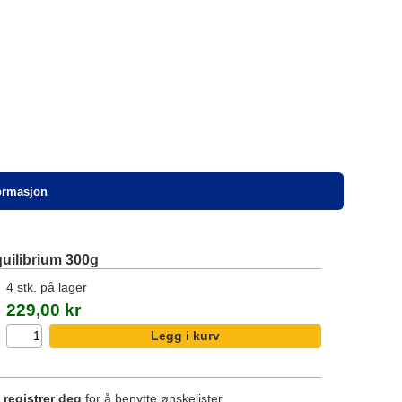
formasjon
ilibrium 300g
4 stk. på lager
229,00 kr
r
registrer deg
for å benytte ønskelister.