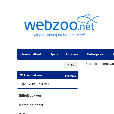
Ukens Tilbud
Hjem
Om oss
Betingelser
Du står her:
Ferskva
Handlekurv
Inkl mva
Ingen varer i kurven
BilligButikken
Merch og annet