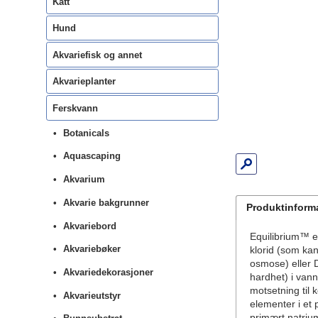
Katt
Hund
Akvariefisk og annet
Akvarieplanter
Ferskvann
Botanicals
Aquascaping
Akvarium
Akvarie bakgrunner
Produktinform
Akvariebord
Equilibrium™ er
Akvariebøker
klorid (som ka
osmose) eller D
Akvariedekorasjoner
hardhet) i vann
motsetning til
Akvarieutstyr
elementer i et 
primært natrium