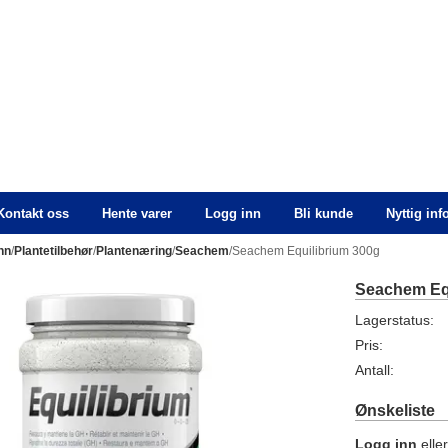
Kontakt oss
Hente varer
Logg inn
Bli kunde
Nyttig in
nn
/
Plantetilbehør
/
Plantenæring
/
Seachem
/Seachem Equilibrium 300g
Seachem Equ
Lagerstatus:
Pris:
Antall:
Ønskeliste
Logg inn
elle