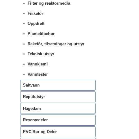
Filter og reaktormedia
Fiskefòr
Oppdrett
Plantetilbehør
Rekefór, tilsetninger og utstyr
Teknisk utstyr
Vannkjemi
Vanntester
Saltvann
Reptilutstyr
Hagedam
Reservedeler
PVC Rør og Deler