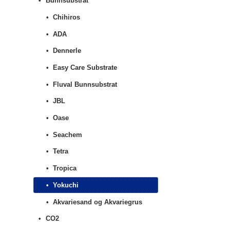
Bunnsubstrat
et arrangement, plant p
Chihiros
ADA
Dennerle
Easy Care Substrate
Fluval Bunnsubstrat
JBL
Oase
Seachem
Tetra
Tropica
Yokuchi
Akvariesand og Akvariegrus
CO2