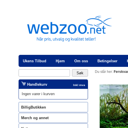
Ukens Tilbud
Hjem
Om oss
Betingelser
Du står her:
Ferskva
Handlekurv
Inkl mva
Ingen varer i kurven
BilligButikken
Merch og annet