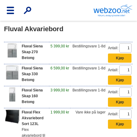
Fluval Akvariebord
Fluval Siena
5 399,00 kr
Bestillingsvare 1-8d
Antall:
Skap 270
Betong
Fluval Siena
6 599,00 kr
Bestillingsvare 1-8d
Antall:
Skap 330
Betong
Fluval Siena
3 999,00 kr
Bestillingsvare 1-8d
Antall:
Skap 160
Betong
Fluval Flex
1 999,00 kr
Vare ikke på lager
Antall:
Akvariebord
Sort 123L
Flex
akvariebord til