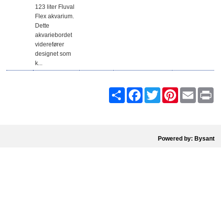
123 liter Fluval
Flex akvarium.
Dette
akvariebordet
viderefører
designet som
k...
Share
Facebook
Twitter
Pinterest
Email
Pr
Powered by: Bysant