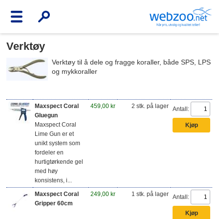
Verktøy
Verktøy til å dele og fragge koraller, både SPS, LPS
og mykkoraller
Maxspect Coral
459,00 kr
2 stk. på lager
Antall:
Gluegun
Maxspect Coral
Lime Gun er et
unikt system som
fordeler en
hurtigtørkende gel
med høy
konsistens, i...
Maxspect Coral
249,00 kr
1 stk. på lager
Antall:
Gripper 60cm