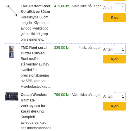
TMC Perfect Reef
419,00 kr
Vare ikke på lager
Antall:
Korallklype 80cm
Korallklype 80cm
lengde. Klypen er
av god kvalitet og
gir et sikkert grep
om steiner etc.
TMC Reef coral
339,00 kr
4 stk. på lager
Antall:
Cutter Curved
Buet rustfritt
stålverktøy av høy
kvalitet for
presisjonskjæring
av SPS-koraller
Fjærbelastet kap...
Ocean Wonders
799,00 kr
Vare ikke på lager
Antall:
Ultimate
verktøysett for
korall dyrking.
Komplett
avleggerverktøy
sett inneholdende i