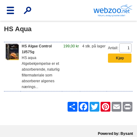
HS Aqua
HS Algae Control
199,00 kr
4 stk. på lager
Antall:
1l/575g
HS aqua
Algebekjempelse er et
absorberende, naturlig
filtermateriale som
absorberer algenes
nærings...
Share
Facebook
Twitter
Pinterest
Email
Pr
Powered by: Bysant