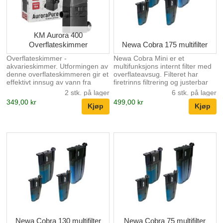
KM Aurora 400
Overflateskimmer
Newa Cobra 175 multifilter
Overflateskimmer -
Newa Cobra Mini er et
akvarieskimmer. Utformingen av
multifunksjons internt filter med
denne overflateskimmeren gir et
overflateavsug. Filteret har
effektivt innsug av vann fra
firetrinns filtrering og justerbar
overflaten, noe som lar deg bli
flow med fullt dreibart
2 stk. på lager
6 stk. på lager
kvitt overflatehinnen som kan
teleskopisk vannuttak. Motoren
349,00 kr
499,00 kr
forårsake en ubehagelig lukt
er termobeskyttet og vil ikke
samtidig som det er mindre pent
overopphetes. Det er innebygd
å se på. AuroraPure er utstyrt
et luftinnsug med lyddemper.
med en
Newa Cobra har høy effekt med
vannpumpekapasitetsjustering
lavt strømforbruk. Justerbar flow
og en filtersvamp.
mellom 300-590 liter pr. time
Passende akvariestørrelse 80-
175 liter Strømforbruk 6W
Newa Cobra 130 multifilter
Newa Cobra 75 multifilter