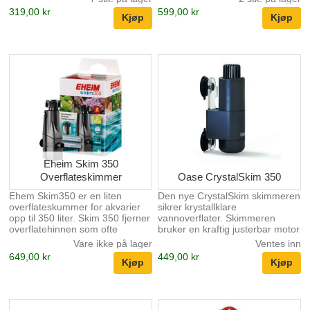
teleskopisk vannuttak. Motoren
akvariebunnen. Dette øker
319,00 kr
599,00 kr
er termobeskyttet og vil ikke
oksygeninnholdet og fremmer
overopphetes. Newa Cobra har
vitaliteten til plantene og fiskene
høy effekt med lavt
dine. Juwel EccoSkim kan
strømforbruk. Newa cobra mini
brukes i alle JUWEL akvarier.
og 75 har ikke mulighet for
Filteropphenget gjør at
lufttilsetting. Justerbar flow
EccoSkim enkelt kan festes
mellom 80-190 liter pr. time
direkte til det interne JUWEL-
Passende akvariestørrelse 10-
filteret. Urenheter på
35 liter Strømforbruk 2,5W
vannoverflaten suges effektivt
av og transporteres direkte inn i
det interne JUWEL-fil...
Eheim Skim 350
Overflateskimmer
Oase CrystalSkim 350
Ehem Skim350 er en liten
Den nye CrystalSkim skimmeren
overflateskummer for akvarier
sikrer krystallklare
opp til 350 liter. Skim 350 fjerner
vannoverflater. Skimmeren
overflatehinnen som ofte
bruker en kraftig justerbar motor
dannes i akvariet. Egenskaper:
i en kompakt størrelse.
Vare ikke på lager
Ventes inn
Fjerner overflatehinne og
Skimmeren bruker en flytende
649,00 kr
449,00 kr
mikroorganismer fra
ring for lange
vannoverflaten Fjerning av
vedlikeholdsintervaller til
overflatehinnen gir bedre opptak
vannstanden fylles på igjen.
av oksygen fra luften Kan
Kurven er integrert slik at
benyttes kontinuerlig eller etter
ingenting (som plante rester)ved