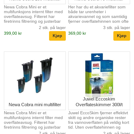
Newa Cobra Mini er et
Her har du et akvariefilter som
multifunksjons internt filter med
både tar urenheter i
overflateavsug. Filteret har
akvarievannet og som samtidig
firetrinns filtrering og justerbar
fjerner overflatehinnen som ofte
flow med fullt dreibart
legger seg på vannflaten.
2 stk. på lager
3 stk. på lager
teleskopisk vannuttak. Motoren
Filteret inkluderer et lite
399,00 kr
369,00 kr
er termobeskyttet og vil ikke
grovfilter, et finfilter og en kurv
overopphetes. Det er innebygd
med aktivt kull. Newa cobra mini
et luftinnsug med lyddemper.
og 75 har ikke mulighet for
Newa Cobra har høy effekt med
lufttilsetting. Justerbar kapasitet
lavt strømforbruk. Justerbar flow
fra 100-250 liter pr. time Passer
mellom 270-540 liter pr. time
til akvarium mellom 25 til 75 liter.
Passende akvariestørrelse 60-
Dimensjoner 18,8x6x3cm
130 liter Strømforbruk 5,1W
Juwel Eccoskim
Newa Cobra mini multifilter
Overflateskimmer 300l/t
Newa Cobra Mini er et
Juwel EccoSkim fjerner effektivt
multifunksjons internt filter med
skitt og andre organiske rester
overflateavsug. Filteret har
fra vannoverflaten på veldig kort
firetrinns filtrering og justerbar
tid. Uten overflatehinnen og
flow med fullt dreibart
annen forurensning når mer lys
7 stk. på lager
2 stk. på lager