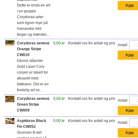
Dette er enda en art
i en gruppe
Corydoras-arter
som ligner mye på
hverandre mht
farger og mønster,...
Corydoras aeneus
0,00 kr
Kontakt oss for antall og pris
Antall:
Orange Stripe
CW010
Denne slående
Gold Laser Cory
coryen er ideell for
akvariet med
bløtvann. Det er en
fredelig art so...
Corydoras aeneus
0,00 kr
Kontakt oss for antall og pris
Antall:
Green Stripe
CW009
Aspidoras Black
0,00 kr
Kontakt oss for antall og pris
Antall:
Fin CW052
Grunnen til det