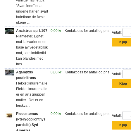
vanlige navnet på
"Svartfinne" er at
ungene har en svart
halefinne de første
ukene ...
Ancistrus sp. L107
0,00 kr
Kontakt oss for antall og pris
Antall:
Planteeter. Egnet
mat i akvarier er en
base av vegetabilsk
mat, som imidlertid
kan blandes med
fros...
Agamyxis
0,00 kr
Kontakt oss for antall og pris
Antall:
pectinifrons
Flekket knurremalle.
Flekket knurremalle
er en art i gruppen
maller . Det er en
ferskva...
Plecostomus
0,00 kr
Kontakt oss for antall og pris
Antall:
(Pterygoplichthys
pardalis) Syd
Amerika