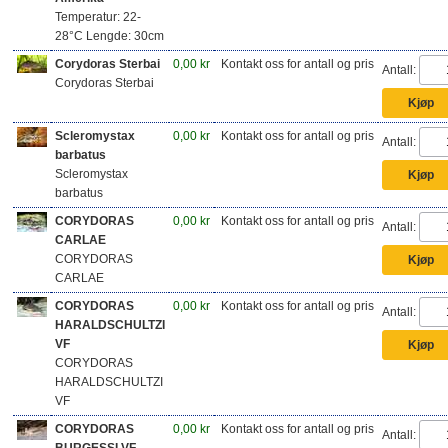
Temperatur: 22-
28°C Lengde: 30cm
Corydoras Sterbai
0,00 kr
Kontakt oss for antall og pris
Antall:
Corydoras Sterbai
Scleromystax
0,00 kr
Kontakt oss for antall og pris
Antall:
barbatus
Scleromystax
barbatus
CORYDORAS
0,00 kr
Kontakt oss for antall og pris
Antall:
CARLAE
CORYDORAS
CARLAE
CORYDORAS
0,00 kr
Kontakt oss for antall og pris
Antall:
HARALDSCHULTZI
VF
CORYDORAS
HARALDSCHULTZI
VF
CORYDORAS
0,00 kr
Kontakt oss for antall og pris
Antall:
BURGESSI VF