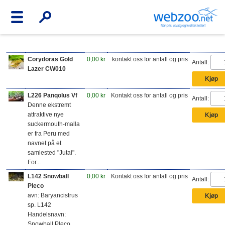
Corydoras Gold
0,00 kr
kontakt oss for antall og pris
Antall:
Lazer CW010
L226 Panqolus Vf
0,00 kr
Kontakt oss for antall og pris
Antall:
Denne ekstremt
attraktive nye
suckermouth-malla
er fra Peru med
navnet på et
samlested "Jutai".
For...
L142 Snowball
0,00 kr
Kontakt oss for antall og pris
Antall:
Pleco
avn: Baryancistrus
sp. L142
Handelsnavn:
Snowball Pleco,