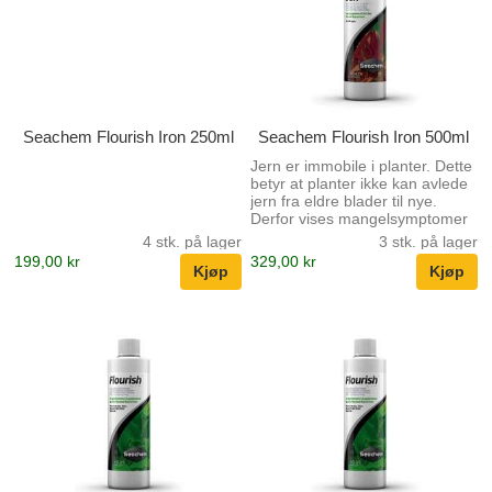
Bruk Flourish Kalium ™ for å
Bruk Flourish Kalium ™ for å
forhindre kaliumutarming (tegn
forhindre kaliumutarming (tegn
som inkluderer gulning i eldre
som inkluderer gulning i eldre
blader) og opp...
blader) og opp...
Seachem Flourish Iron 250ml
Seachem Flourish Iron 500ml
Jern er immobile i planter. Dette
betyr at planter ikke kan avlede
jern fra eldre blader til nye.
Derfor vises mangelsymptomer
først på nye eller unge blader.
4 stk. på lager
3 stk. på lager
Fordi planter bruker jern for å
199,00 kr
329,00 kr
produsere klorofyll, resulterer
mangel på jern i klorose eller
gulning av de yngre bladene.
Stengler kan også virke korte og
slanke. Hvis mangelen er
alvorlig og langvarig, fremstår
hvert nye blad lysere i fargen
enn det forrige blad. Når du
velger et jerntilskudd, er det
viktig å vite skillet mellom d...