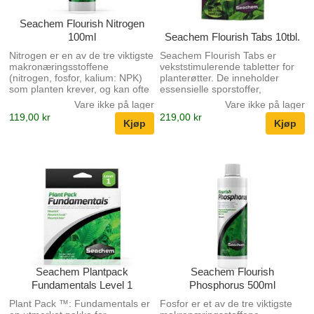
Seachem Flourish Nitrogen
100ml
Seachem Flourish Tabs 10tbl.
Nitrogen er en av de tre viktigste
Seachem Flourish Tabs er
makronæringsstoffene
vekststimulerende tabletter for
(nitrogen, fosfor, kalium: NPK)
planterøtter. De inneholder
som planten krever, og kan ofte
essensielle sporstoffer,
bli den begrensende faktoren
aminosyrer og vitaminer. De er
Vare ikke på lager
Vare ikke på lager
for vekst i et akvarie system.
rike på jern, mangan,
119,00 kr
219,00 kr
Flourish Nitrogen ™ er en
magnesium, kalsium, kalium,
konsentrert (15.000 mg / L)
inositol, kolin B12, biotin og
blanding av nitrogenkilder. Det
andre faktorer som er fastslått å
gir nitrogen i både nitratform og
være gunstige for
den plante-foretrukne
vannplanterøtter. De inneholder
ammoniumformen. Imidlertid
ingen fosfat eller nitrat som kan
frigjøres ingen fri ammoniakk
fremme alger. Hver pakke med
fordi ammonium i Flourish
ti tabletter behandler en 12 X 30
Nitrogen ™ er sammensatt og
tommers planteseng to ganger.
utilgjengelig før det brukes av
Seachem Flourish Tabs er
plantene. Flourish Nitrogen ™
perfekt for nybegynnere og
gir ...
inneholder all...
Seachem Plantpack
Seachem Flourish
Fundamentals Level 1
Phosphorus 500ml
Plant Pack ™: Fundamentals er
Fosfor er et av de tre viktigste