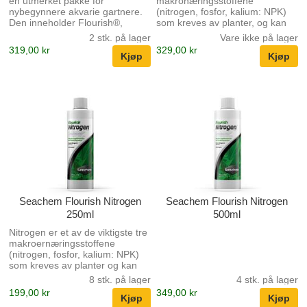
en utmerket pakke for
makronæringsstoffene
nybegynnere akvarie gartnere.
(nitrogen, fosfor, kalium: NPK)
Den inneholder Flourish®,
som kreves av planter, og kan
Flourish Iron ™, Flourish Excel
ofte bli den begrensende
2 stk. på lager
Vare ikke på lager
faktoren for vekst i et
319,00 kr
329,00 kr
fiskesystem. Flourish
Phosphorus ™ er en sikker
løsning (4500 mg / l fosfat) av
kaliumfosfat som tar
gjetningsarbeidet ut av dosering
av fosfat. I motsetning til
konkurrerende produkter som
blander nitrat og fosfat i et fast
forhold, tillater Flourish
Phosphorus ™ (å være
nitratfritt) å dosere fosfor i
henhold til plantens behov ute...
Seachem Flourish Nitrogen
Seachem Flourish Nitrogen
250ml
500ml
Nitrogen er et av de viktigste tre
makroernæringsstoffene
(nitrogen, fosfor, kalium: NPK)
som kreves av planter og kan
ofte bli den begrensende
8 stk. på lager
4 stk. på lager
faktoren for vekst i et
199,00 kr
349,00 kr
blomstrende system. Flourish