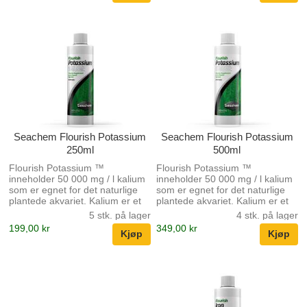
Nitrogen ™ er en konsentrert
(15.000 mg / l) blanding av
nitrogenkilder. Det gir nitrogen
både i nitratformen og i den
foretrukne ammoniumformen.
Imidlertid frigjøres ingen gratis
ammoniakk fordi ammoniumet i
Flourish Nitrogen ™ er
sammensatt og utilgjengelig før
bruk av plantene. Ammonium
blir tilgje...
Seachem Flourish Potassium
Seachem Flourish Potassium
250ml
500ml
Flourish Potassium ™
Flourish Potassium ™
inneholder 50 000 mg / l kalium
inneholder 50 000 mg / l kalium
som er egnet for det naturlige
som er egnet for det naturlige
plantede akvariet. Kalium er et
plantede akvariet. Kalium er et
av flere elementer som er av
av flere elementer som er av
5 stk. på lager
4 stk. på lager
vital betydning for å
vital betydning for å
199,00 kr
349,00 kr
opprettholde et kraftig vekstnivå
opprettholde et kraftig vekstnivå
i et plantet akvarium. Kalium kan
i et plantet akvarium. Kalium kan
bli utarmet i et raskt voksende
bli utarmet i et raskt voksende
system eller når kildevannet har
system eller når kildevannet har
et lavt mineralinnhold. I disse
et lavt mineralinnhold. I disse
tilfellene kan kalium bli den
tilfellene kan kalium bli den
begrensende faktoren for vekst.
begrensende faktoren for vekst.