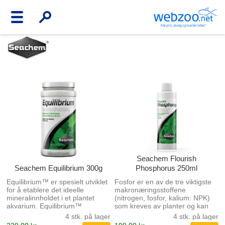
Seachem Flourish
Seachem Equilibrium 300g
Phosphorus 250ml
Equilibrium™ er spesielt utviklet
Fosfor er en av de tre viktigste
for å etablere det ideelle
makronæringsstoffene
mineralinnholdet i et plantet
(nitrogen, fosfor, kalium: NPK)
akvarium. Equilibrium™
som kreves av planter og kan
inneholder ikke natrium eller
ofte bli den begrensende
4 stk. på lager
4 stk. på lager
klorid (som kan være skadelig
faktoren for vekst i et