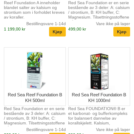
Reef Foundation A inneholder
Red Sea Foundation er en serie
blandet salter av kalsium og
bestående av 3 deler: A: calsium
strontium som i forholdet kreves
/ strontium, B: KH buffer, C:
av koraller.
Magnesium. Tilsettningsstoffene
står i forhold til hverandre og er
Bestillingsvare 1-14d
Vare ikke på lager
super enkelt å dosere. Dette er
1 199,00 kr
499,00 kr
de viktigste elementene i
dannelsen av korallskjellet og er
livsviktig i alle korallakvarier.
Red Sea Reef Foundation B
Red Sea Reef Foundation B
KH 500ml
KH 1000ml
Red Sea Foundation er en serie
Red Sea FOUNDATION® B er
bestående av 3 deler: A: calsium
et karbonat- og bufferkompleks
/ strontium, B: KH buffer, C:
for balansert dannelse av
Magnesium. Tilsettningsstoffene
korallskjelett. Kalsium,
står i forhold til hverandre og er
magnesium, strontium og
Bestillingsvare 1-14d
Vare ikke på lager
super enkelt å dosere. Dette er
karbonat er de grunnleggende