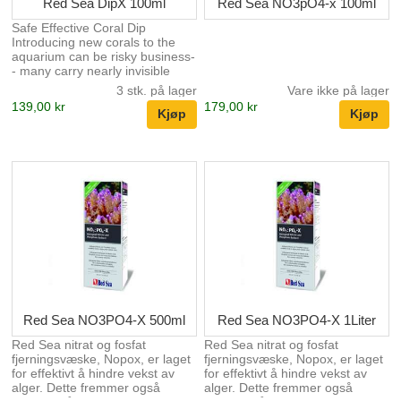
Red Sea DipX 100ml
Red Sea NO3pO4-x 100ml
Safe Effective Coral Dip
Introducing new corals to the
aquarium can be risky business-
- many carry nearly invisible
unwanted pests that can
3 stk. på lager
Vare ikke på lager
reproduce and wreak havoc on
139,00 kr
179,00 kr
your system. For this reason, it
is always recommended to
perform a coral dip before
adding a new frag to your reef.
Unfortunately, commercially-
available coral dips can be
limited in their effectiveness, or
even overly harsh and
damaging to the corals
themselves. Red Sea has
created DipX for quickly and
safely re...
Red Sea NO3PO4-X 500ml
Red Sea NO3PO4-X 1Liter
Red Sea nitrat og fosfat
Red Sea nitrat og fosfat
fjerningsvæske, Nopox, er laget
fjerningsvæske, Nopox, er laget
for effektivt å hindre vekst av
for effektivt å hindre vekst av
alger. Dette fremmer også
alger. Dette fremmer også