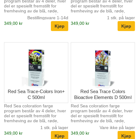
program består av 4 deler, hver
program består av 4 deler, hver
del er spesiellt fremstillt for
del er spesiellt fremstillt for
fremheving av de blå, røde,
fremheving av de blå, røde,
grønne og rosa fargene på SPS
grønne og rosa fargene på SPS
Bestillingsvare 1-14d
1 stk. på lager
koraller. Korallene er avhening
koraller. Korallene er avhening
349,00 kr
349,00 kr
av tilfredstillende mengder av
av tilfredstillende mengder av
disse sporstoffene for maksimal
disse sporstoffene for maksimal
utfarging. Trace Colors A
utfarging. Color A Inneholder
inneholder Iodine, brom og fluor
Iodine og brom som forsterker \
som forsterker \ fremhever de
fremhever de Rosa fargene
Rosa fargene spesiellt. Trace
spesiellt. Color B Inneholder
Colors B inneholder Kalium og
Kalium og Bor som forsterker \
Bor som forsterker \ fremhever
fremhever de røde fargene.
de røde fargene. Trace Colors C
Color C Inneholder jern og
inneholder jern og 7 andre m...
andre metaller som forsterker \
fremhev...
Red Sea Trace-Colors Iron+
Red Sea Trace Colors
C 500ml
Bioactive Elements D 500ml
Red Sea coloration farge
Red Sea coloration farge
program består av 4 deler, hver
program består av 4 deler, hver
del er spesiellt fremstillt for
del er spesiellt fremstillt for
fremheving av de blå, røde,
fremheving av de blå, røde,
grønne og rosa fargene på SPS
grønne og rosa fargene på SPS
1 stk. på lager
Vare ikke på lager
koraller. Korallene er avhening
koraller. Korallene er avhening
349,00 kr
349,00 kr
av tilfredstillende mengder av
av tilfredstillende mengder av