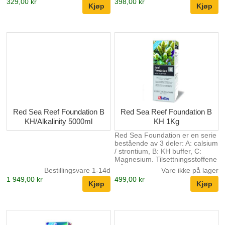
329,00 kr
398,00 kr
de viktigste elementene i
grunnelementene i
dannelsen av korallskjellet og er
korallskjelettet. Alle disse
livsviktig i alle korallakvarier.
elementene må være
tilgjengelige i balanserte
proporsjoner for god korallhelse
og vekst. Red Sea
KH/ALKALINITY er et kompleks
av karbonat og andre buffere
som finnes i sjøvann som
opprettholder riktig alkalitet og
pH, og er en del av Red Sea sitt
komplette Reef Care-program.
...
Red Sea Reef Foundation B
Red Sea Reef Foundation B
KH/Alkalinity 5000ml
KH 1Kg
Red Sea Foundation er en serie
bestående av 3 deler: A: calsium
/ strontium, B: KH buffer, C:
Magnesium. Tilsettningsstoffene
står i forhold til hverandre og er
Bestillingsvare 1-14d
Vare ikke på lager
super enkelt å dosere. Dette er
1 949,00 kr
499,00 kr
de viktigste elementene i
dannelsen av korallskjellet og er
livsviktig i alle korallakvarier.