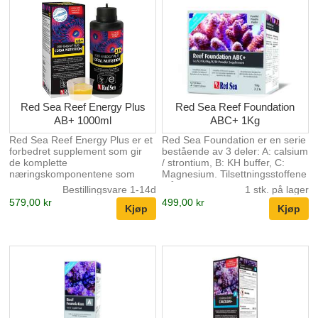
Red Sea Reef Energy Plus
Red Sea Reef Foundation
AB+ 1000ml
ABC+ 1Kg
Red Sea Reef Energy Plus er et
Red Sea Foundation er en serie
forbedret supplement som gir
bestående av 3 deler: A: calsium
de komplette
/ strontium, B: KH buffer, C:
næringskomponentene som
Magnesium. Tilsettningsstoffene
trengs av Soft, LPS, SPS og
står i forhold til hverandre og er
Bestillingsvare 1-14d
1 stk. på lager
ikke-fotosyntetiske koraller for
super enkelt å dosere. Dette er
579,00 kr
499,00 kr
vitalitet, vekst og farge.
de viktigste elementene i
dannelsen av korallskjellet og er
livsviktig i alle korallakvarier.