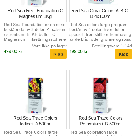
Red Sea Reef Foundation C
Red Sea Coral Colors A-B-C-
Magnesium 1Kg
D 4x100ml
Red Sea Foundation er en serie
Red Sea colors farge program
bestående av 3 deler: A: calsium
består av 4 deler, hver del er
/ strontium, B: KH buffer, C:
spesiellt fremstillt for fremheving
Magnesium. Tilsettningsstoffene
av de blå, røde, grønne og rosa
står i forhold til hverandre og er
fargene på SPS koraller.
Vare ikke på lager
Bestillingsvare 1-14d
super enkelt å dosere. Dette er
Korallene er avhening av
499,00 kr
499,00 kr
de viktigste elementene i
tilfredstillende mengder av disse
dannelsen av korallskjellet og er
sporstoffene for maksimal
livsviktig i alle korallakvarier.
utfarging. Color A Inneholder
Iodine og brom som forsterker \
fremhever de Rosa fargene
spesiellt. Color B Inneholder
Kalium og Bor som forsterker \
fremhever de røde fargene.
Color C Inneholder jern og
andre metaller som forsterker \
fremhever d...
Red Sea Trace Colors
Red Sea Trace Colors
Iodine+ A 500ml
Potassium+ B 500ml
Red Sea Trace Colors farge
Red Sea coloration farge