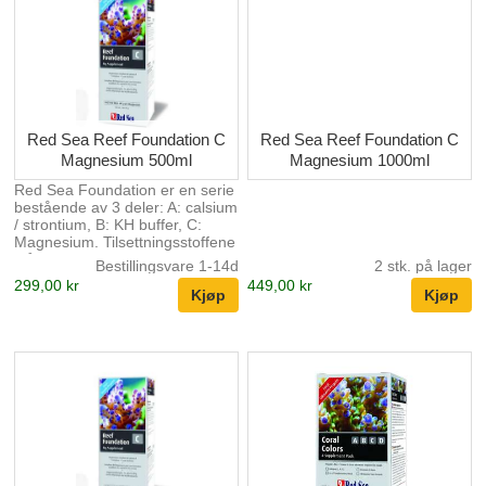
Red Sea Reef Foundation C
Red Sea Reef Foundation C
Magnesium 500ml
Magnesium 1000ml
Red Sea Foundation er en serie
bestående av 3 deler: A: calsium
/ strontium, B: KH buffer, C:
Magnesium. Tilsettningsstoffene
står i forhold til hverandre og er
Bestillingsvare 1-14d
2 stk. på lager
super enkelt å dosere. Dette er
299,00 kr
449,00 kr
de viktigste elementene i
dannelsen av korallskjellet og er
livsviktig i alle korallakvarier.