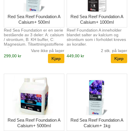
Red Sea Reef Foundation A
Red Sea Reef Foundation A
Calsium+ 500ml
Calsium+ 1000ml
Red Sea Foundation er en serie
Reef Foundation A inneholder
bestående av 3 deler: A: calsium
blandet salter av kalcium og
/ strontium, B: KH buffer, C:
strontium som i forholdet kreves
Magnesium. Tilsettningsstoffene
av koraller.
står i forhold til hverandre og er
Vare ikke på lager
2 stk. på lager
superenkle å dosere. Dette er
299,00 kr
449,00 kr
de viktigste elementene i
dannelsen av korallskjellet og er
livsviktig i alle korallakvarier.
Red Sea Reef Foundation A
Red Sea Reef Foundation A
Calsium+ 5000ml
Calcium+ 1kg