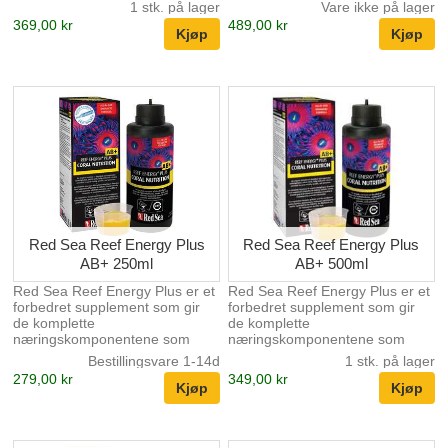
veksten på korallene og
veksten på korallene og
1 stk. på lager
Vare ikke på lager
utfargningen på koraller,
utfargningen på koraller,
369,00 kr
489,00 kr
spesiellt SPS. Biologisk
spesiellt SPS. Biologisk
reduksjon av fosfat og nitrat
reduksjon av fosfat og nitrat
skjer naturlig i den levende
skjer naturlig i den levende
steinen i akvariet. Dette
steinen i akvariet. Dette
produktet støtter den naturlige
produktet støtter den naturlige
prosessen. Væsken tilsettes
prosessen. Væsken tilsettes
hverdag enten med sprøyte
hverdag enten med sprøyte
eller en liten doseringspumpe.
eller en liten doseringspumpe.
Red Sea Reef Energy Plus
Red Sea Reef Energy Plus
AB+ 250ml
AB+ 500ml
Red Sea Reef Energy Plus er et
Red Sea Reef Energy Plus er et
forbedret supplement som gir
forbedret supplement som gir
de komplette
de komplette
næringskomponentene som
næringskomponentene som
trengs av Soft, LPS, SPS og
trengs av Soft, LPS, SPS og
Bestillingsvare 1-14d
1 stk. på lager
ikke-fotosyntetiske koraller for
ikke-fotosyntetiske koraller for
279,00 kr
349,00 kr
vitalitet, vekst og farge.
vitalitet, vekst og farge.