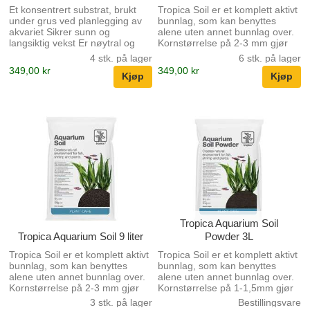
Et konsentrert substrat, brukt
Tropica Soil er et komplett aktivt
under grus ved planlegging av
bunnlag, som kan benyttes
akvariet Sikrer sunn og
alene uten annet bunnlag over.
langsiktig vekst Er nøytral og
Kornstørrelse på 2-3 mm gjør
påvirker ikke KH eller pH-
det meget enkelt å plante
4 stk. på lager
6 stk. på lager
verdien til vannet Substratet
akvarieplantene. Soilen sikrer
349,00 kr
349,00 kr
absorberer næringsstoffer og
god vekst og fremmer de røde
gjør dem tilgjengelige for
fargene i plantene. Tropica Soil
planterøtter
er desuten et aktivt bunnlag
som senker pH verdien. Vi
anbefaler minimum 2 ukentlige
vannbytter ( 25-50% av vannet)
de første 4 ukene etter akvariets
oppstart. Anbefaling: Fyll
akvariet med 5-6cm Tropica Soil
og form soilen slik du ønsker,
høye...
Tropica Aquarium Soil
Tropica Aquarium Soil 9 liter
Powder 3L
Tropica Soil er et komplett aktivt
Tropica Soil er et komplett aktivt
bunnlag, som kan benyttes
bunnlag, som kan benyttes
alene uten annet bunnlag over.
alene uten annet bunnlag over.
Kornstørrelse på 2-3 mm gjør
Kornstørrelse på 1-1,5mm gjør
det meget enkelt å plante
det meget enkelt å plante
3 stk. på lager
Bestillingsvare