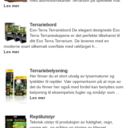
med aluminiumskanter Terrarium på spesielle mål.
Les mer
Terrariebord
Exo-Terra Terrariebord De elegant designede Exo
Terra Terrarieskapene er det perfekte tilbehøret til
ditt Exo Terra Terrarium. De leveres med en
moderne svart silkematt overflate med røkfarget h...
Les mer
Terrariebelysning
Her finner du et stort utvalg av lysarmaturer og
lyskilder til reptiler. Vær oppmerksom på at mye av
det du finner her også med fordel kan benyttes som
belysning til eksempelvis fugler og smådyr som ...
Les mer
Reptilutstyr
Teknisk utstyr til produksjon av fuktighet, regn,
varme etc. og måling og styring av klimaet.