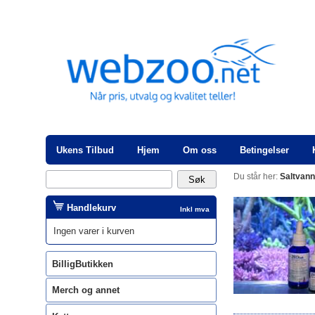
Ukens Tilbud
Hjem
Om oss
Betingelser
Du står her:
Saltvan
Handlekurv
Inkl mva
Ingen varer i kurven
BilligButikken
Merch og annet