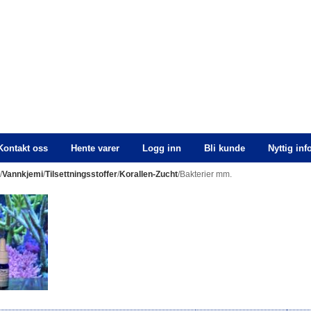
Kontakt oss
Hente varer
Logg inn
Bli kunde
Nyttig in
n
/
Vannkjemi
/
Tilsettningsstoffer
/
Korallen-Zucht
/Bakterier mm.