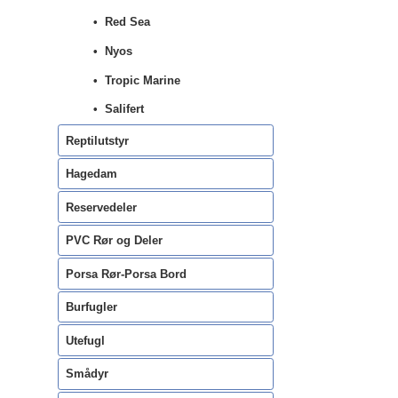
Red Sea
Nyos
Tropic Marine
Salifert
Reptilutstyr
Hagedam
Reservedeler
PVC Rør og Deler
Porsa Rør-Porsa Bord
Burfugler
Utefugl
Smådyr