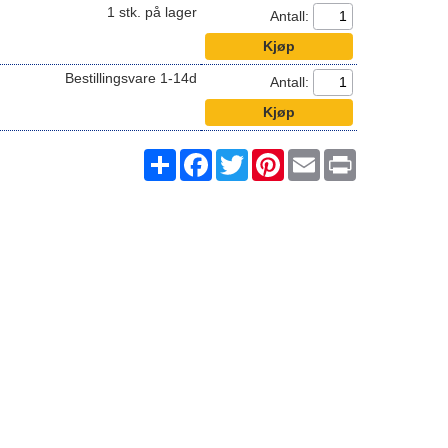
1 stk. på lager
Antall:
Bestillingsvare 1-14d
Antall:
Share
Facebook
Twitter
Pinterest
Email
Print