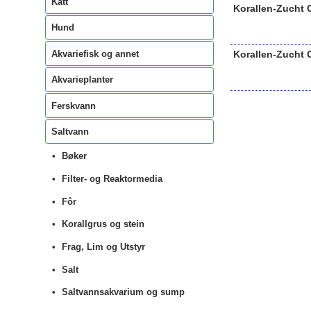
Katt
Korallen-Zucht 
Hund
Akvariefisk og annet
Korallen-Zucht 
Akvarieplanter
Ferskvann
Saltvann
Bøker
Filter- og Reaktormedia
Fôr
Korallgrus og stein
Frag, Lim og Utstyr
Salt
Saltvannsakvarium og sump