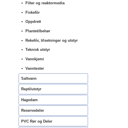
Filter og reaktormedia
Fiskefòr
Oppdrett
Plantetilbehør
Rekefór, tilsetninger og utstyr
Teknisk utstyr
Vannkjemi
Vanntester
Saltvann
Reptilutstyr
Hagedam
Reservedeler
PVC Rør og Deler