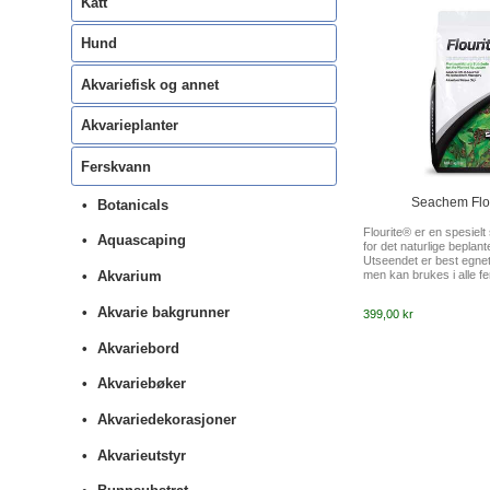
Katt
Hund
Akvariefisk og annet
Akvarieplanter
Ferskvann
Seachem Flou
Botanicals
Flourite® er en spesielt 
Aquascaping
for det naturlige beplan
Utseendet er best egnet 
men kan brukes i alle f
Akvarium
Flourite® kan brukes al
underlag, men det kan
Akvarie bakgrunner
399,00 kr
annen grus. Det kan o
eksempelvis et nedre l
Proflora AquaBasis plus 
Akvariebord
Substrate for ekstra vek
ikke kjemisk belagt eller
Akvariebøker
endre pH i vannet. ...
Akvariedekorasjoner
Akvarieutstyr