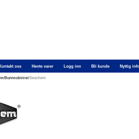
Kontakt oss
Hente varer
Logg inn
Bli kunde
Nyttig in
nn
/
Bunnsubstrat
/Seachem