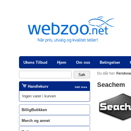
Ukens Tilbud
Hjem
Om oss
Betingelser
Du står her:
Ferskva
Seachem
Handlekurv
Inkl mva
Ingen varer i kurven
BilligButikken
Merch og annet