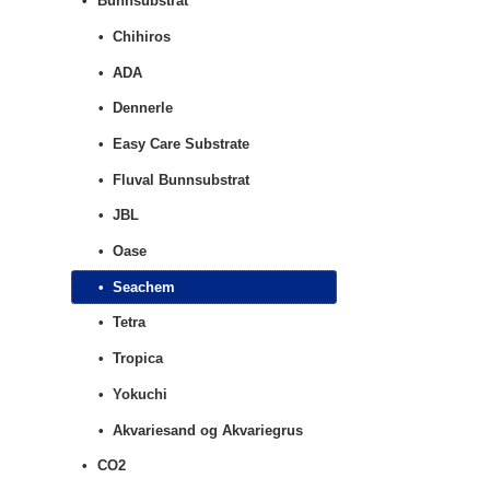
Bunnsubstrat
Chihiros
ADA
Dennerle
Easy Care Substrate
Fluval Bunnsubstrat
JBL
Oase
Seachem
Tetra
Tropica
Yokuchi
Akvariesand og Akvariegrus
CO2