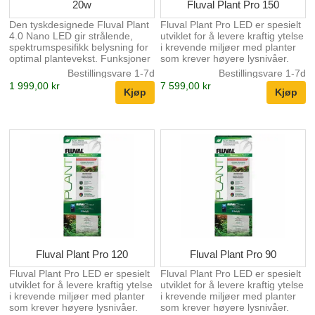
20w
Fluval Plant Pro 150
Den tyskdesignede Fluval Plant
Fluval Plant Pro LED er spesielt
4.0 Nano LED gir strålende,
utviklet for å levere kraftig ytelse
spektrumspesifikk belysning for
i krevende miljøer med planter
optimal plantevekst. Funksjoner
som krever høyere lysnivåer.
Kraftig fullspektret belysning for
Utstyrt med en avansert 90 CRI-
Bestillingsvare 1-7d
Bestillingsvare 1-7d
maksimal plantevekst, farge og
vurdering og høyytelses-LED-er
1 999,00 kr
7 599,00 kr
helse Tilpassbare, uavhengig
montert på dobbeltvinklede
kontrollerte fargekanaler
lysbrett, gir Plant Pro ultrabredt,
Utmerket CRI (Color Render
fullspektret lys for maksimal
Index) som gjengir levende
plantevekst og nøyaktig
fiske- og plantetoner for en
fargegjengivelse. Med
autentisk og naturtro opplevelse
FluvalConnect mobilappkontroll
Betjenes utelukkende via
har brukerne tilgang til
FluvalConnect-mobilappen
tilpassbare fargekanaler, 24-
Programmerbar 24-timers
timers planlegging for å
lyssyklus – juster innstillingene
simulere naturlige sol- og
for soloppgang, middag,
månesykluser,
skumrin...
forhåndsinnstilte...
Fluval Plant Pro 120
Fluval Plant Pro 90
Fluval Plant Pro LED er spesielt
Fluval Plant Pro LED er spesielt
utviklet for å levere kraftig ytelse
utviklet for å levere kraftig ytelse
i krevende miljøer med planter
i krevende miljøer med planter
som krever høyere lysnivåer.
som krever høyere lysnivåer.