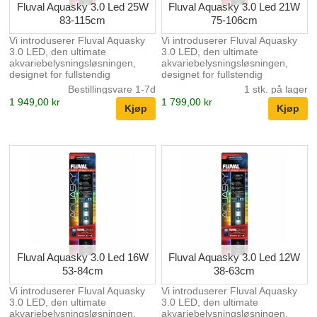
Fluval Aquasky 3.0 Led 25W
Fluval Aquasky 3.0 Led 21W
83-115cm
75-106cm
Vi introduserer Fluval Aquasky
Vi introduserer Fluval Aquasky
3.0 LED, den ultimate
3.0 LED, den ultimate
akvariebelysningsløsningen,
akvariebelysningsløsningen,
designet for fullstendig
designet for fullstendig
tilpasning og brukervennlighet.
tilpasning og brukervennlighet.
Bestillingsvare 1-7d
1 stk. på lager
Med RGB + doble sterke hvite
Med RGB + doble sterke hvite
1 949,00 kr
1 799,00 kr
LED-er kan denne innovative
LED-er kan denne innovative
lampen skreddersy
lampen skreddersy
fargespekteret og dynamiske
fargespekteret og dynamiske
effekter for å skape et fantastisk
effekter for å skape et fantastisk
akvarielandskap. Med sin
akvarielandskap. Med sin
programmerbare 24-timers
programmerbare 24-timers
lyssyklus kan du enkelt
lyssyklus kan du enkelt
etterligne naturlige sol- og
etterligne naturlige sol- og
måneinnstillinger, noe som gir
måneinnstillinger, noe som gir
en virkelig naturlig
en virkelig naturlig
seeropplevelse. Aquasky 3.0
seeropplevelse. Aquasky 3.0
styres utelukkende via
styres utelukkende via
FluvalConnect-mob...
FluvalConnect-mob...
Fluval Aquasky 3.0 Led 16W
Fluval Aquasky 3.0 Led 12W
53-84cm
38-63cm
Vi introduserer Fluval Aquasky
Vi introduserer Fluval Aquasky
3.0 LED, den ultimate
3.0 LED, den ultimate
akvariebelysningsløsningen,
akvariebelysningsløsningen,