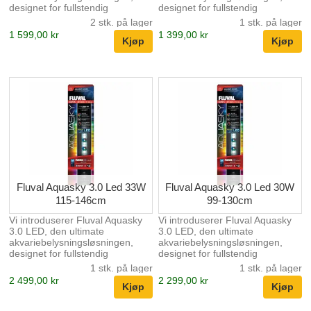
designet for fullstendig
designet for fullstendig
tilpasning og brukervennlighet.
tilpasning og brukervennlighet.
2 stk. på lager
1 stk. på lager
Med RGB + doble sterke hvite
Med RGB + doble sterke hvite
1 599,00 kr
1 399,00 kr
LED-er kan denne innovative
LED-er kan denne innovative
lampen skreddersy
lampen skreddersy
fargespekteret og dynamiske
fargespekteret og dynamiske
effekter for å skape et fantastisk
effekter for å skape et fantastisk
akvarielandskap. Med sin
akvarielandskap. Med sin
programmerbare 24-timers
programmerbare 24-timers
lyssyklus kan du enkelt
lyssyklus kan du enkelt
etterligne naturlige sol- og
etterligne naturlige sol- og
måneinnstillinger, noe som gir
måneinnstillinger, noe som gir
en virkelig naturlig
en virkelig naturlig
seeropplevelse. Aquasky 3.0
seeropplevelse. Aquasky 3.0
styres utelukkende via
styres utelukkende via
FluvalConnect-mob...
FluvalConnect-mob...
Fluval Aquasky 3.0 Led 33W
Fluval Aquasky 3.0 Led 30W
115-146cm
99-130cm
Vi introduserer Fluval Aquasky
Vi introduserer Fluval Aquasky
3.0 LED, den ultimate
3.0 LED, den ultimate
akvariebelysningsløsningen,
akvariebelysningsløsningen,
designet for fullstendig
designet for fullstendig
tilpasning og brukervennlighet.
tilpasning og brukervennlighet.
1 stk. på lager
1 stk. på lager
Med RGB + doble sterke hvite
Med RGB + doble sterke hvite
2 499,00 kr
2 299,00 kr
LED-er kan denne innovative
LED-er kan denne innovative
lampen skreddersy
lampen skreddersy
fargespekteret og dynamiske
fargespekteret og dynamiske