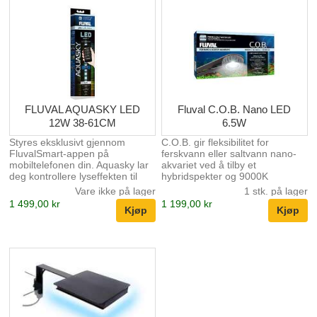
appen enkelt kontrollere
lysstyrke, fargespekter,
soloppgang og solnedgang.
Fluval Plant 3.0 LED kan også
betjenes uten appen: -ON, OFF,
blått lys og dimming. Plante 3.0
LED har 6 LED-bånd som gir
deg for ...
FLUVAL AQUASKY LED
Fluval C.O.B. Nano LED
12W 38-61CM
6.5W
Styres eksklusivt gjennom
C.O.B. gir fleksibilitet for
FluvalSmart-appen på
ferskvann eller saltvann nano-
mobiltelefonen din. Aquasky lar
akvariet ved å tilby et
deg kontrollere lyseffekten til
hybridspekter og 9000K
røde, grønne, blå og
fargetemperatur som fremmer
Vare ikke på lager
1 stk. på lager
supersterke 6500K hvite LED-er
akvarier kun for akvarier samt
1 499,00 kr
1 199,00 kr
for endeløse fargemikser.
plante- og korallarter som
Programmerbare gradvise 24-
krever lavere lysnivåer. C.O.B.
timers lyssyklusinnstillinger
(Chip on board)-teknologi - flere
(soloppgang, midt på dagen,
mini-LED-er pakket på en
solnedgang og natt) Justerbart
mindre plass gir større
fargespekter med RGB + W
energieffektivitet, spektral ytelse
strømkontroll Flere væreffekter
og lyseffekt Justerbar posisjon -
– fra stormer og lyn til tett
opp/ned og side til side Ny
skydekke, gjenskap
overglasset-montering med
sesongsystemer fra verdens
bevegelig, sikkert grep