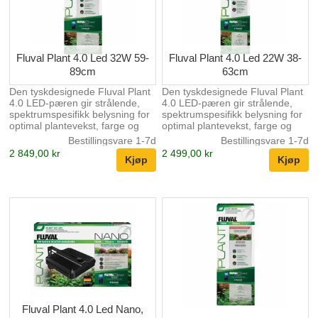
Lysenheten tilbyr avansert IP67-
Lysenheten tilbyr avansert IP67-
beskyttelse mot vann, fuktighe...
beskyttelse mot vann, fuktighe...
Fluval Plant 4.0 Led 32W 59-
Fluval Plant 4.0 Led 22W 38-
89cm
63cm
Den tyskdesignede Fluval Plant
Den tyskdesignede Fluval Plant
4.0 LED-pæren gir strålende,
4.0 LED-pæren gir strålende,
spektrumspesifikk belysning for
spektrumspesifikk belysning for
optimal plantevekst, farge og
optimal plantevekst, farge og
helse. En overlegen CRI på 90
helse. En overlegen CRI på 90
Bestillingsvare 1-7d
Bestillingsvare 1-7d
sikrer levende farger som gir liv
sikrer levende farger som gir liv
2 849,00 kr
2 499,00 kr
til akvariet ditt. Med
til akvariet ditt. Med
FluvalConnect-appen kan du
FluvalConnect-appen kan du
enkelt tilpasse alle
enkelt tilpasse alle
lysinnstillinger fra mobilenheten
lysinnstillinger fra mobilenheten
din, inkludert uavhengige
din, inkludert uavhengige
fargekanaler, en 24-timers
fargekanaler, en 24-timers
lyssyklus, dynamiske effekter,
lyssyklus, dynamiske effekter,
forhåndsinnstilte miljøer og flere
forhåndsinnstilte miljøer og flere
akvariestyringsfunksjoner.
akvariestyringsfunksjoner.
Lysenheten tilbyr avansert IP67-
Lysenheten tilbyr avansert IP67-
beskyttelse mot vann, fuktighe...
beskyttelse mot vann, fuktighe...
Fluval Plant 4.0 Led Nano,