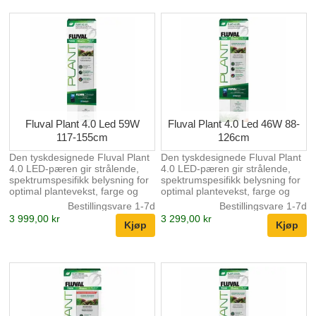
effekter for å skape et fantastisk
effekter for å skape et fantastisk
akvarielandskap. Med sin
akvarielandskap. Med sin
programmerbare 24-timers
programmerbare 24-timers
lyssyklus kan du enkelt
lyssyklus kan du enkelt
etterligne naturlige sol- og
etterligne naturlige sol- og
måneinnstillinger, noe som gir
måneinnstillinger, noe som gir
en virkelig naturlig
en virkelig naturlig
seeropplevelse. Aquasky 3.0
seeropplevelse. Aquasky 3.0
styres utelukkende via
styres utelukkende via
FluvalConnect-mob...
FluvalConnect-mob...
Fluval Plant 4.0 Led 59W
Fluval Plant 4.0 Led 46W 88-
117-155cm
126cm
Den tyskdesignede Fluval Plant
Den tyskdesignede Fluval Plant
4.0 LED-pæren gir strålende,
4.0 LED-pæren gir strålende,
spektrumspesifikk belysning for
spektrumspesifikk belysning for
optimal plantevekst, farge og
optimal plantevekst, farge og
helse. En overlegen CRI på 90
helse. En overlegen CRI på 90
Bestillingsvare 1-7d
Bestillingsvare 1-7d
sikrer levende farger som gir liv
sikrer levende farger som gir liv
3 999,00 kr
3 299,00 kr
til akvariet ditt. Med
til akvariet ditt. Med
FluvalConnect-appen kan du
FluvalConnect-appen kan du
enkelt tilpasse alle
enkelt tilpasse alle
lysinnstillinger fra mobilenheten
lysinnstillinger fra mobilenheten
din, inkludert uavhengige
din, inkludert uavhengige
fargekanaler, en 24-timers
fargekanaler, en 24-timers
lyssyklus, dynamiske effekter,
lyssyklus, dynamiske effekter,
forhåndsinnstilte miljøer og flere
forhåndsinnstilte miljøer og flere
akvariestyringsfunksjoner.
akvariestyringsfunksjoner.