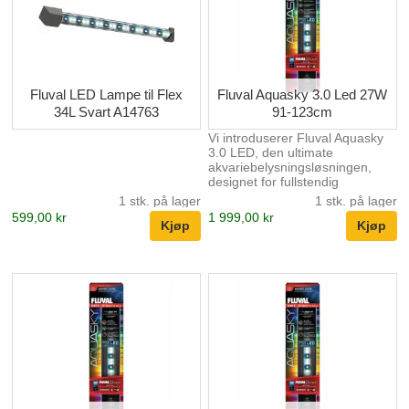
Fluval LED Lampe til Flex
Fluval Aquasky 3.0 Led 27W
34L Svart A14763
91-123cm
Vi introduserer Fluval Aquasky
3.0 LED, den ultimate
akvariebelysningsløsningen,
designet for fullstendig
tilpasning og brukervennlighet.
1 stk. på lager
1 stk. på lager
Med RGB + doble sterke hvite
599,00 kr
1 999,00 kr
LED-er kan denne innovative
lampen skreddersy
fargespekteret og dynamiske
effekter for å skape et fantastisk
akvarielandskap. Med sin
programmerbare 24-timers
lyssyklus kan du enkelt
etterligne naturlige sol- og
måneinnstillinger, noe som gir
en virkelig naturlig
seeropplevelse. Aquasky 3.0
styres utelukkende via
FluvalConnect-mob...