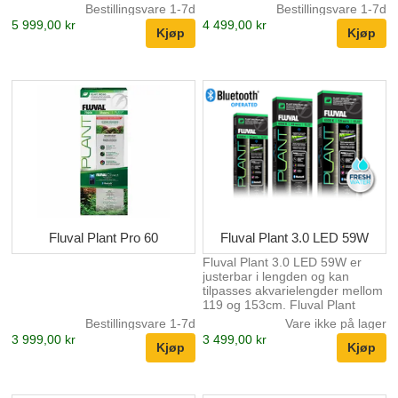
Utstyrt med en avansert 90 CRI-
Utstyrt med en avansert 90 CRI-
Bestillingsvare 1-7d
Bestillingsvare 1-7d
vurdering og høyytelses-LED-er
vurdering og høyytelses-LED-er
5 999,00 kr
4 499,00 kr
montert på dobbeltvinklede
montert på dobbeltvinklede
lysbrett, gir Plant Pro ultrabredt,
lysbrett, gir Plant Pro ultrabredt,
fullspektret lys for maksimal
fullspektret lys for maksimal
plantevekst og nøyaktig
plantevekst og nøyaktig
fargegjengivelse. Med
fargegjengivelse. Med
FluvalConnect mobilappkontroll
FluvalConnect mobilappkontroll
har brukerne tilgang til
har brukerne tilgang til
tilpassbare fargekanaler, 24-
tilpassbare fargekanaler, 24-
timers planlegging for å
timers planlegging for å
simulere naturlige sol- og
simulere naturlige sol- og
månesykluser,
månesykluser,
forhåndsinnstilte...
forhåndsinnstilte...
Fluval Plant Pro 60
Fluval Plant 3.0 LED 59W
Fluval Plant 3.0 LED 59W er
justerbar i lengden og kan
tilpasses akvarielengder mellom
119 og 153cm. Fluval Plant
Spectrum LED er designet for
Bestillingsvare 1-7d
Vare ikke på lager
akvarister som ønsker et
3 999,00 kr
3 499,00 kr
vakkert, sunt planteakvarium.
Det er enkelt å laste ned
FluvalSmart-appen, som
selvfølgelig er gratis. Du kan via