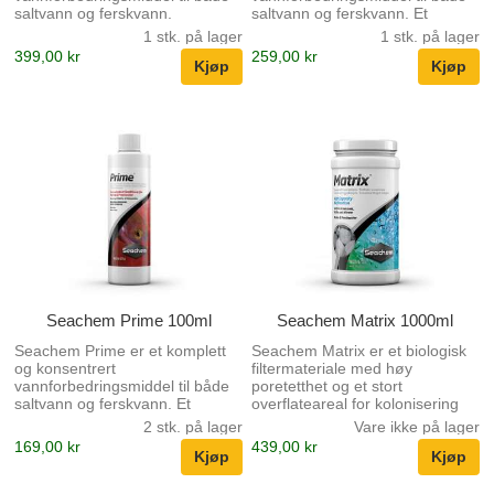
saltvann og ferskvann.
saltvann og ferskvann. Et
komplett og konsentrert
1 stk. på lager
1 stk. på lager
vannforbedringsmiddel til både
399,00 kr
259,00 kr
saltvann og ferskvann. Fjerner
både klor og kloramin. Avgifter
nitrit,nitrat og ammoniakk. 5x
mer konsentrert enn
konkurrerende produkter.
Seachem Prime 100ml
Seachem Matrix 1000ml
Seachem Prime er et komplett
Seachem Matrix er et biologisk
og konsentrert
filtermateriale med høy
vannforbedringsmiddel til både
poretetthet og et stort
saltvann og ferskvann. Et
overflateareal for kolonisering
komplett og konsentrert
av nyttige bakteriekulturer. Høy
2 stk. på lager
Vare ikke på lager
vannforbedringsmiddel til både
kapasitet for biologisk filtrering.
169,00 kr
439,00 kr
saltvann og ferskvann. Fjerner
Kontrollerer ammoniakk, nitrit og
både klor og kloramin. Avgifter
nitrat. Veldig porøs, med en
nitrit,nitrat og ammoniakk. 5x
enorm overflate (~700 m 2 /L)