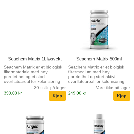
mer konsentrert enn
Støtter dannelsen av aerobe og
konkurrerende produkter.
anaerobe bakterier.
Seachem Matrix 1L løsvekt
Seachem Matrix 500ml
Seachem Matrix er et biologisk
Seachem Matrix er et biolgisk
filtermateriale med høy
filtermedium med høy
poretetthet og et stort
poretetthet og stort aktivt
overflateareal for kolonisering
overflateareal for kolonisering
av nyttige bakteriekulturer. Høy
av en nyttig bakteriekultur.
30+ stk. på lager
Vare ikke på lager
kapasitet for biologisk filtrering.
399,00 kr
249,00 kr
Kontrollerer ammoniakk, nitrit og
nitrat. Veldig porøs, med en
enorm overflate - 700 m 2 pr.
liter matrix Støtter dannelsen av
aerobe og anaerobe bakterier. I
forhold til plastbaserte bioballer
gir Seachem Matrix ™ både en
ytre og indre makroporøs