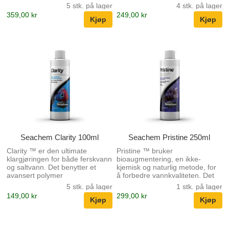
5 stk. på lager
4 stk. på lager
359,00 kr
249,00 kr
Seachem Clarity 100ml
Seachem Pristine 250ml
Clarity ™ er den ultimate
Pristine ™ bruker
klargjøringen for både ferskvann
bioaugmentering, en ikke-
og saltvann. Det benytter et
kjemisk og naturlig metode, for
avansert polymer
å forbedre vannkvaliteten. Det
flokkuleringsmiddel som er både
gir bakterier som bryter ned
5 stk. på lager
1 stk. på lager
rev og plantesikkert. Clarity ™
overflødig avfall i ferskvann og
149,00 kr
299,00 kr
er den eneste avklaringen på
marine systemer. Det vil også
markedet som gjør alt! Clarity ™
redusere overskudd av
vil fjerne alle typer tetthet.
næringsstoffer (f.eks.
Mange selskaper produserer
ammoniakk, nitrater og nitritter)