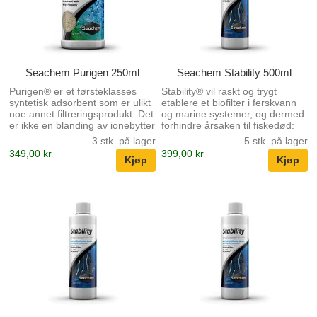
overflate. Disse makroporene
har en ideel...
Seachem Purigen 250ml
Seachem Stability 500ml
Purigen® er et førsteklasses
Stability® vil raskt og trygt
syntetisk adsorbent som er ulikt
etablere et biofilter i ferskvann
noe annet filtreringsprodukt. Det
og marine systemer, og dermed
er ikke en blanding av ionebytter
forhindre årsaken til fiskedød:
eller adsorbenter, men en unik
"nytt tanksyndrom". Stability® er
3 stk. på lager
5 stk. på lager
makroporøs syntetisk polymer
formulert spesielt for akvariet og
349,00 kr
399,00 kr
som fjerner oppløselige og
inneholder en synergistisk
uoppløselige urenheter fra vann
blanding av aerobe, anaerobe
med en hastighet og kapasitet
og fakultative bakterier som
som overstiger alle andre med
letter nedbrytningen av organisk
over 500%. Purigen®
avfall, ammoniakk, nitritt og
kontrollerer ammoniakk, nitriter
nitrat. Bakteriene som brukes av
og nitrater ved å fjerne
Stability® er ikke-
nitrogenholdig organisk avfall
svovelfikserende og vil ikke
som ellers ville frigjøre disse
produsere giftig hydrogensulfid.
skadelige forbindelsene.
Stability® er helt ufarlig for alle
Purigens påvirkning på s...
vannle...