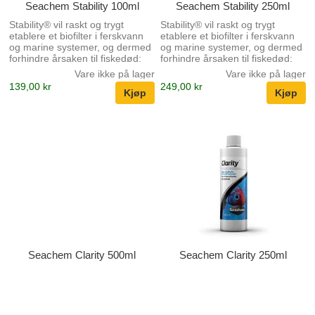
Seachem Stability 100ml
Seachem Stability 250ml
Stability® vil raskt og trygt
Stability® vil raskt og trygt
etablere et biofilter i ferskvann
etablere et biofilter i ferskvann
og marine systemer, og dermed
og marine systemer, og dermed
forhindre årsaken til fiskedød:
forhindre årsaken til fiskedød:
"nytt tanksyndrom". Stability® er
"nytt tanksyndrom". Stability® er
Vare ikke på lager
Vare ikke på lager
formulert spesielt for akvariet og
formulert spesielt for akvariet og
139,00 kr
249,00 kr
inneholder en synergistisk
inneholder en synergistisk
blanding av aerobe, anaerobe
blanding av aerobe, anaerobe
og fakultative bakterier som
og fakultative bakterier som
letter nedbrytningen av organisk
letter nedbrytningen av organisk
avfall, ammoniakk, nitritt og
avfall, ammoniakk, nitritt og
nitrat. Bakteriene som brukes av
nitrat. Bakteriene som brukes av
Stability® er ikke-
Stability® er ikke-
svovelfikserende og vil ikke
svovelfikserende og vil ikke
produsere giftig hydrogensulfid.
produsere giftig hydrogensulfid.
Stability® er helt ufarlig for alle
Stability® er helt ufarlig for alle
vannle...
vannle...
Seachem Clarity 500ml
Seachem Clarity 250ml