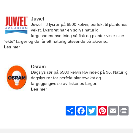
Juwel
Juwel T8 lysrør på 6500 kelvin, perfekt til plantenes
vekst. Lysrøret har en sollys naturlig
fargesammensettning så fisk og planter viser sine
"ekte" farger og du får ett naturlig utseende på akvarie...
Les mer
Osram
Dagslys rør på 6500 kelvin RA index på 96. Naturlig
dagslys rør for perfekt plantevekst og
fargegjengivelse av fiskenes farger.
Les mer
Share
Facebook
Twitter
Pinterest
Email
Pr