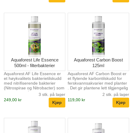
smusspartikler til større “flak”
organiske stoffer.
som lettere fanges opp av
filteret – derfor kan vannet bli
kortvarig hvitlig rett etter
dosering. Produktet er trygt for
fisk, planter og andre
akvariebeboere og har ingen
negativ påvirkning på
vannparametere . Fordeler ...
Aquaforest Life Essence
Aquaforest Carbon Boost
500ml - filterbakterier
125ml
Aquaforest AF Life Essence er
Aquaforest AF Carbon Boost er
et høykvalitets bakterietilskudd
et flytende karbontilskudd for
med nitrifiserende bakterier
ferskvannsakvarier med planter
(Nitrospirae og Nitrobacter) som
. Det gir plantene lett tilgjengelig
hjelper med å starte og
karbon for jevn, daglig vekst , og
3 stk. på lager
2 stk. på lager
stabilisere nitrogensyklusen ved
kan brukes både som
249,00 kr
119,00 kr
å fremskynde nedbrytning av
hovedkilde til karbon
ammoniakk og andre giftige
(alternativ/støtte til CO₂) eller
organiske forbindelser . Passer
som et tillegg i akvarier som
spesielt godt: ved oppstart av
allerede har CO₂-anlegg.
nytt akvarium (raskere
Dosering (daglig): Lite
innkjøring/modning) ved
beplantet: 1 ml per 100 L
ukentlige vannbytter for å støtte
Moderat beplantet: 1 ml per 50