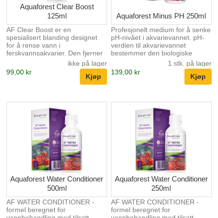
Aquaforest Clear Boost
125ml
Aquaforest Minus PH 250ml
AF Clear Boost er en
Profesjonelt medium for å senke
spesialisert blanding designet
pH-nivået i akvarievannet. pH-
for å rense vann i
verdien til akvarievannet
ferskvannsakvarier. Den fjerner
bestemmer den biologiske
urenheter som forårsaker
balansen i akvariet, så den bør
ikke på lager
1 stk. på lager
uklarhet i vannet. Den fjerner
være så nær naturlig som mulig.
99,00 kr
139,00 kr
raskt og effektivt uønskede
Fiskearter fra Amazonas-elven,
turbiditet og gjør vannet
hvor pH i vannet er 5,5-6,5,
krystallklart. Preparatet er helt
habitat foretrekker litt sur pH. AF
trygt for akvariet innbyggere og
Minus pH gir det en rask og
skader ikke fisk, planter eller
enkel måte. Den optimale pH-
andre vannlevende dyr. Etter
verdien gir solid grunn for
dosering kan det oppstå en
reproduksjon og påvirker fiskens
kortvarig hvitfarging av vannet,
generelle tilstand positivt.
noe som gjør at skitten partikler
Perfekte forhold oppnådd takket
akkumuleres til større.
være AF pH Minus gjør det
Sammensatte urenheter vil d...
mulig å unng...
Aquaforest Water Conditioner
Aquaforest Water Conditioner
500ml
250ml
AF WATER CONDITIONER -
AF WATER CONDITIONER -
formel beregnet for
formel beregnet for
vannbehandling med tilsatt
vannbehandling med tilsatt