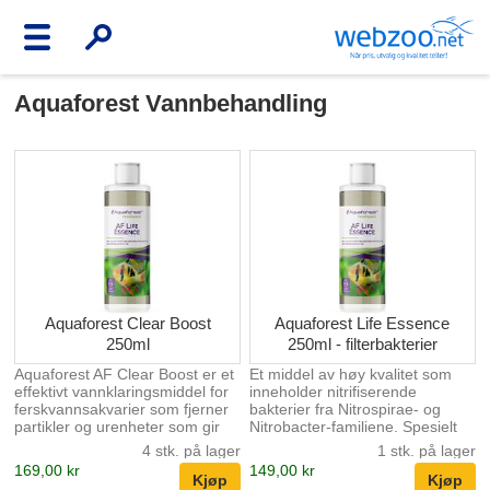
Aquaforest Vannbehandling
Aquaforest Clear Boost
Aquaforest Life Essence
250ml
250ml - filterbakterier
Aquaforest AF Clear Boost er et
Et middel av høy kvalitet som
effektivt vannklaringsmiddel for
inneholder nitrifiserende
ferskvannsakvarier som fjerner
bakterier fra Nitrospirae- og
partikler og urenheter som gir
Nitrobacter-familiene. Spesielt
uklart/grumsete vann , slik at du
utvalgte bakteriestammer
4 stk. på lager
1 stk. på lager
raskt får krystallklart vann .
akselererer fjerningen av
169,00 kr
149,00 kr
Middelet samler (flokker)
ammoniakk og andre giftige