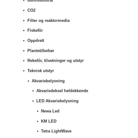
Bunnsubstrat
CO2
Filter og reaktormedia
Fiskefòr
Oppdrett
Plantetilbehør
Rekefór, tilsetninger og utstyr
Teknisk utstyr
Akvariebelysning
Akvariedeksel heldekkende
LED Akvariebelysning
Newa Led
KM LED
Tetra LightWave