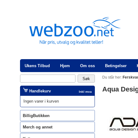
Ukens Tilbud
Hjem
Om oss
Betingelser
Du står her:
Ferskva
Aqua Desi
Handlekurv
Inkl mva
Ingen varer i kurven
BilligButikken
Merch og annet