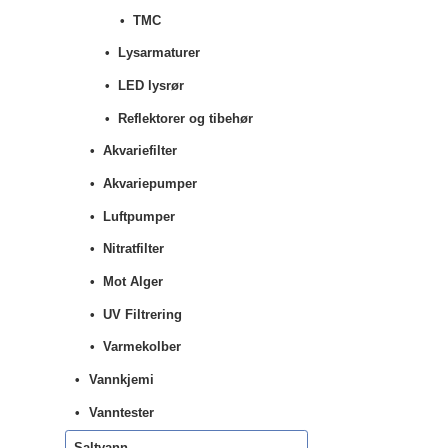
TMC
Lysarmaturer
LED lysrør
Reflektorer og tibehør
Akvariefilter
Akvariepumper
Luftpumper
Nitratfilter
Mot Alger
UV Filtrering
Varmekolber
Vannkjemi
Vanntester
Saltvann