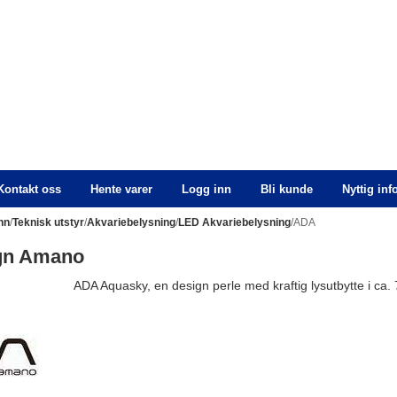
Kontakt oss
Hente varer
Logg inn
Bli kunde
Nyttig in
nn
/
Teknisk utstyr
/
Akvariebelysning
/
LED Akvariebelysning
/ADA
gn Amano
ADA Aquasky, en design perle med kraftig lysutbytte i ca.