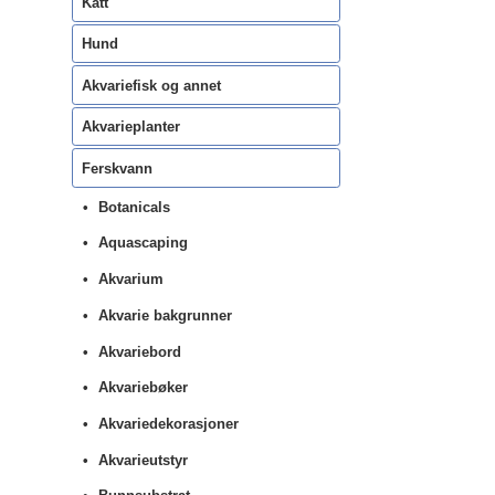
Katt
Hund
Akvariefisk og annet
Akvarieplanter
Ferskvann
Botanicals
Aquascaping
Akvarium
Akvarie bakgrunner
Akvariebord
Akvariebøker
Akvariedekorasjoner
Akvarieutstyr