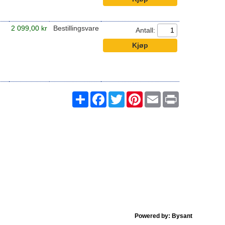
2 099,00 kr
Bestillingsvare
Antall:
Share
Facebook
Twitter
Pinterest
Email
Print
Powered by: Bysant