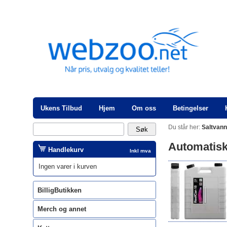
Ukens Tilbud
Hjem
Om oss
Betingelser
Du står her:
Saltvan
Automatisk
Handlekurv
Inkl mva
Ingen varer i kurven
BilligButikken
Merch og annet