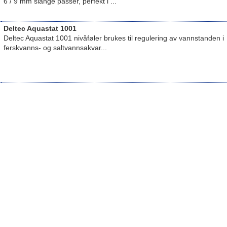
6 / 9 mm slange passer, perfekt i ...
Deltec Aquastat 1001
Deltec Aquastat 1001 nivåføler brukes til regulering av vannstanden i
ferskvanns- og saltvannsakvar...