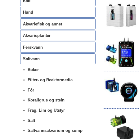
Katt
Hund
Akvariefisk og annet
Akvarieplanter
Ferskvann
Saltvann
Bøker
Filter- og Reaktormedia
Fôr
Korallgrus og stein
Frag, Lim og Utstyr
Salt
Saltvannsakvarium og sump