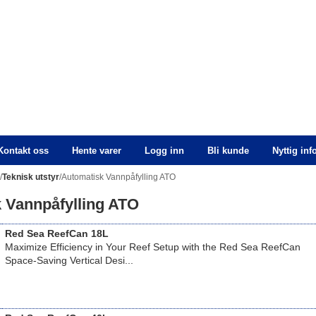
Kontakt oss
Hente varer
Logg inn
Bli kunde
Nyttig in
n
/
Teknisk utstyr
/Automatisk Vannpåfylling ATO
 Vannpåfylling ATO
Red Sea ReefCan 18L
Maximize Efficiency in Your Reef Setup with the Red Sea ReefCan
Space-Saving Vertical Desi...