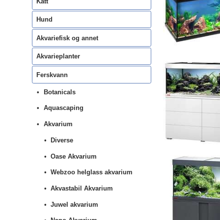
Katt
Hund
Akvariefisk og annet
Akvarieplanter
Ferskvann
Botanicals
Aquascaping
Akvarium
Diverse
Oase Akvarium
Webzoo helglass akvarium
Akvastabil Akvarium
Juwel akvarium