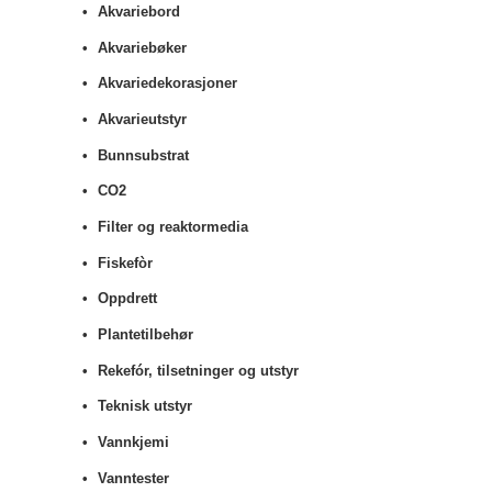
Akvariebord
Akvariebøker
Akvariedekorasjoner
Akvarieutstyr
Bunnsubstrat
CO2
Filter og reaktormedia
Fiskefòr
Oppdrett
Plantetilbehør
Rekefór, tilsetninger og utstyr
Teknisk utstyr
Vannkjemi
Vanntester