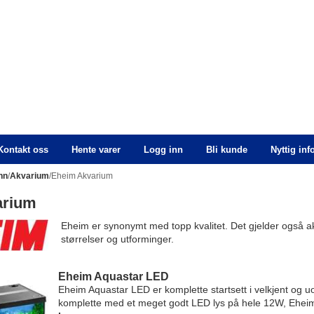
Kontakt oss
Hente varer
Logg inn
Bli kunde
Nyttig in
nn
/
Akvarium
/Eheim Akvarium
arium
Eheim er synonymt med topp kvalitet. Det gjelder også ak
størrelser og utforminger.
Eheim Aquastar LED
Eheim Aquastar LED er komplette startsett i velkjent og uo
komplette med et meget godt LED lys på hele 12W, Eheim 