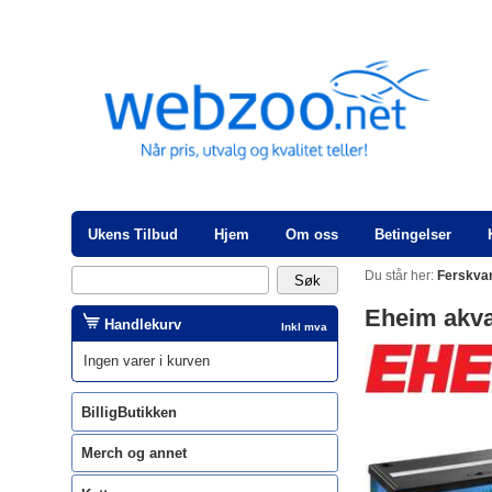
Ukens Tilbud
Hjem
Om oss
Betingelser
Du står her:
Ferskva
Eheim akv
Handlekurv
Inkl mva
Ingen varer i kurven
BilligButikken
Merch og annet