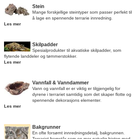
Stein
Mange forskjellige steintyper som passer perfekt til
å lage en spennende terrarie innredning.
Les mer
Skilpadder
Spesialprodukter til akvatiske skilpadder, som
flytende landdeler og tømmerstokker.
Les mer
Vannfall & Vanndammer
Vann og vannfall er er viktig er tilgjengelig for
dyrene i terrariet samtidig som det skaper flotte og
spennende dekorasjons elementer.
Les mer
Bakgrunner
En ofte forsømt innredningsdetalj, bakgrunnen.
Terrariet fremstår som en mer naturlig biotop med