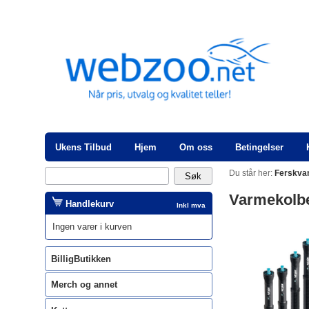
Ukens Tilbud
Hjem
Om oss
Betingelser
Du står her:
Ferskva
Varmekolb
Handlekurv
Inkl mva
Ingen varer i kurven
BilligButikken
Merch og annet