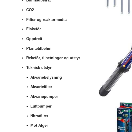
Bunnsubstrat
CO2
Filter og reaktormedia
Fiskefòr
Oppdrett
Plantetilbehør
Rekefór, tilsetninger og utstyr
Teknisk utstyr
Akvariebelysning
Akvariefilter
Akvariepumper
Luftpumper
Nitratfilter
Mot Alger