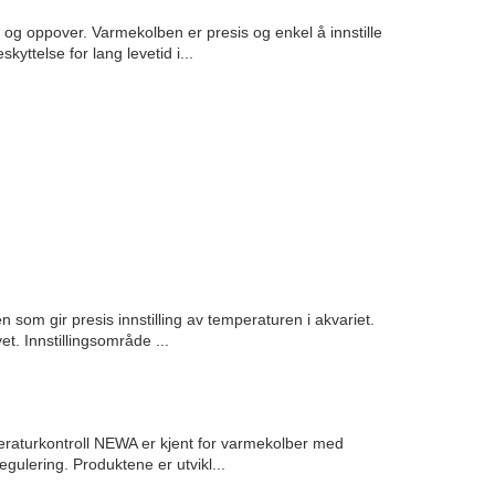
 og oppover. Varmekolben er presis og enkel å innstille
yttelse for lang levetid i...
n som gir presis innstilling av temperaturen i akvariet.
et. Innstillingsområde ...
eraturkontroll NEWA er kjent for varmekolber med
egulering. Produktene er utvikl...