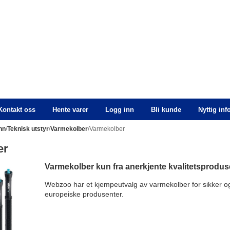
Kontakt oss
Hente varer
Logg inn
Bli kunde
Nyttig in
nn
/
Teknisk utstyr
/
Varmekolber
/Varmekolber
er
Varmekolber kun fra anerkjente kvalitetsprodus
Webzoo har et kjempeutvalg av varmekolber for sikker og
europeiske produsenter.