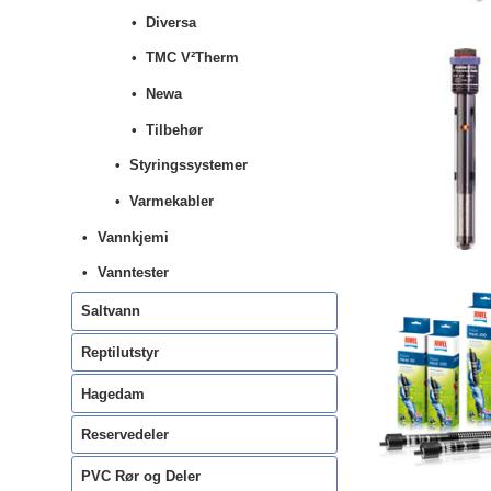
Diversa
TMC V²Therm
Newa
Tilbehør
Styringssystemer
Varmekabler
Vannkjemi
Vanntester
Saltvann
Reptilutstyr
Hagedam
Reservedeler
PVC Rør og Deler