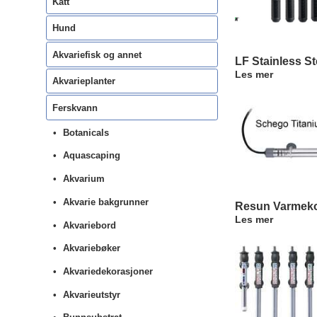
Katt
Hund
Akvariefisk og annet
LF Stainless St
Les mer
Akvarieplanter
Ferskvann
Botanicals
Aquascaping
Akvarium
Akvarie bakgrunner
Resun Varmeko
Les mer
Akvariebord
Akvariebøker
Akvariedekorasjoner
Akvarieutstyr