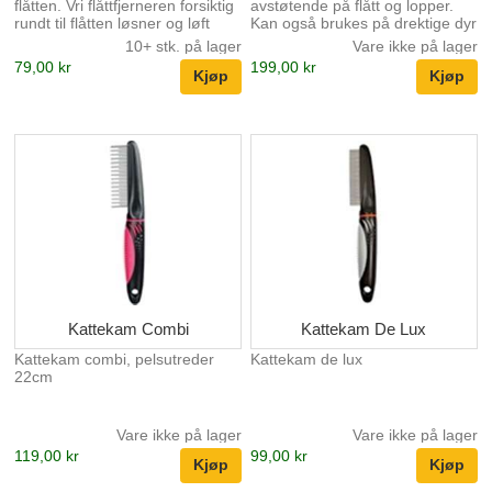
flåtten. Vri flåttfjerneren forsiktig
avstøtende på flått og lopper.
rundt til flåtten løsner og løft
Kan også brukes på drektige dyr
opp. det automatisk. Settet
og valper/kattunger. Festes på
10+ stk. på lager
Vare ikke på lager
inneholder 2 stk. flåttfjernere i
halsbåndet med senderen vendt
79,00 kr
199,00 kr
ulik størrelse for riktig
inn mot dyrets pels.
tilpassning til flåtten. Enkel i
bruk!
Kattekam Combi
Kattekam De Lux
Kattekam combi, pelsutreder
Kattekam de lux
22cm
Vare ikke på lager
Vare ikke på lager
119,00 kr
99,00 kr