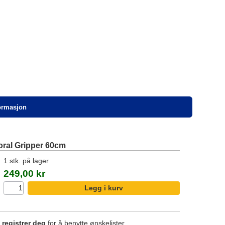
formasjon
ral Gripper 60cm
1 stk. på lager
249,00 kr
r
registrer deg
for å benytte ønskelister.