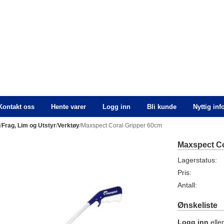
Kontakt oss
Hente varer
Logg inn
Bli kunde
Nyttig in
n
/
Frag, Lim og Utstyr
/
Verktøy
/Maxspect Coral Gripper 60cm
Maxspect Co
Lagerstatus:
Pris:
Antall:
Ønskeliste
Logg inn
elle