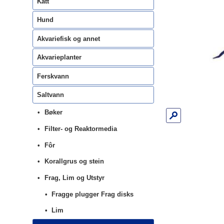
Katt
Hund
Akvariefisk og annet
Akvarieplanter
Ferskvann
Saltvann
Bøker
Filter- og Reaktormedia
Fôr
Korallgrus og stein
Frag, Lim og Utstyr
Fragge plugger Frag disks
Lim