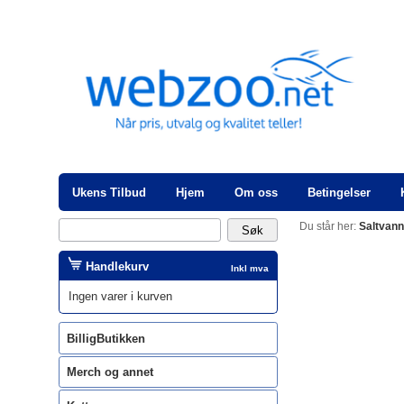
Ukens Tilbud
Hjem
Om oss
Betingelser
Du står her:
Saltvan
Handlekurv
Inkl mva
Ingen varer i kurven
BilligButikken
Merch og annet