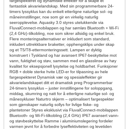
fargespekteret og dynamiske effekter for å skape et
fantastisk akvarielandskap. Med sin programmerbare 24-
timers lyssyklus kan du enkelt etterligne naturlige sol- og
måneinnstillinger, noe som gir en virkelig naturlig
seeropplevelse. Aquasky 3.0 styres utelukkende via
FluvalConnect-mobilappen og har sømløs Bluetooth + Wi-Fi
(2,4 GHz)-tilkobling, noe som sikrer allsidig og enkel bruk.
Flere monteringsalternativer er inkludert som standard,
inkludert uttrekkbare braketter, opphengsklips under skap
og et T5/T8-ettermonteringssett. Lampen er dyktig
konstruert i Tyskland og har avansert IP67-beskyttelse mot
vann, fuktighet og støv, sammen med en glasslinse av høy
kvalitet for eksepsjonell lysytelse og holdbarhet. Funksjoner
RGB + doble sterke hvite LED-er for tilpasning av hele
fargespekteret Dynamisk vær og spesialeffekter gir
akvarielandskapet ditt et dramatisk preg Programmerbar
24-timers lyssyklus – juster innstillingene for soloppgang,
middag, skumring og natt for å etterligne naturlige sol- og
månesykluser Naturtro skjerm – optimalisert fargespekter
som gjenskaper naturlig sollys for livlige fiske- og
plantetoner Styres eksklusivt via FluvalConnect-mobilappen
Bluetooth- og Wi-Fi-tilkobling (2,4 GHz) IP67 avansert vann-
og støvbeskyttelse Ramme i aluminiumslegering fordeler
varmen jevnt for å forbedre lyseffektiviteten og levetiden