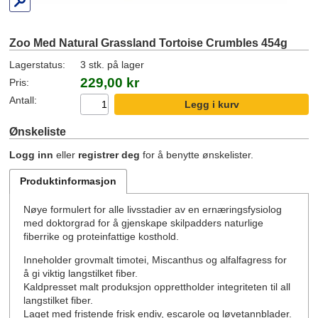
Zoo Med Natural Grassland Tortoise Crumbles 454g
Lagerstatus:
3 stk. på lager
229,00 kr
Pris:
Antall:
Ønskeliste
Logg inn
eller
registrer deg
for å benytte ønskelister.
Produktinformasjon
Nøye formulert for alle livsstadier av en ernæringsfysiolog
med doktorgrad for å gjenskape skilpadders naturlige
fiberrike og proteinfattige kosthold.
Inneholder grovmalt timotei, Miscanthus og alfalfagress for
å gi viktig langstilket fiber.
Kaldpresset malt produksjon opprettholder integriteten til all
langstilket fiber.
Laget med fristende frisk endiv, escarole og løvetannblader.