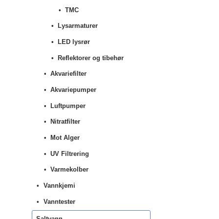
TMC
Lysarmaturer
LED lysrør
Reflektorer og tibehør
Akvariefilter
Akvariepumper
Luftpumper
Nitratfilter
Mot Alger
UV Filtrering
Varmekolber
Vannkjemi
Vanntester
Saltvann