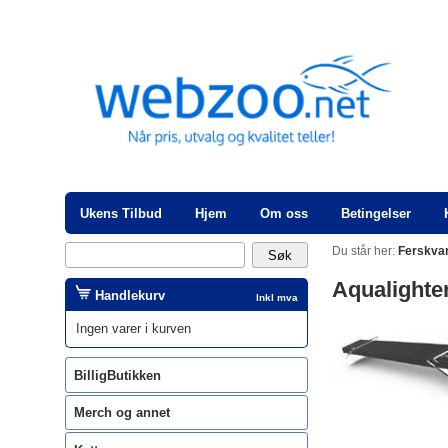
Ukens Tilbud
Hjem
Om oss
Betingelser
Du står her:
Ferskva
Aqualighte
Handlekurv
Inkl mva
Ingen varer i kurven
BilligButikken
Merch og annet