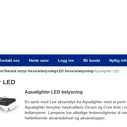
Kontakt oss
Hente varer
Logg inn
Bli kunde
Nyttig in
nn
/
Teknisk utstyr
/
Akvariebelysning
/
LED Akvariebelysning
/Aqualighter LED
r LED
Aqualighter LED belysning
En serie med Led akvarielys fra Aqualighter med et pent de
Aqualighter benytter høykvalitets Osram og Cree leds i s
ledlampene. Lampene har allsidige festemuligheter til ra
heldekkende akvariedeksel og akvarietopper.