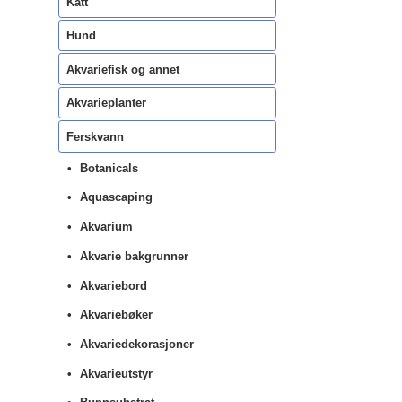
Katt
Hund
Akvariefisk og annet
Akvarieplanter
Ferskvann
Botanicals
Aquascaping
Akvarium
Akvarie bakgrunner
Akvariebord
Akvariebøker
Akvariedekorasjoner
Akvarieutstyr