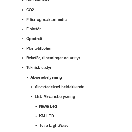
Bunnsubstrat
CO2
Filter og reaktormedia
Fiskefòr
Oppdrett
Plantetilbehør
Rekefór, tilsetninger og utstyr
Teknisk utstyr
Akvariebelysning
Akvariedeksel heldekkende
LED Akvariebelysning
Newa Led
KM LED
Tetra LightWave