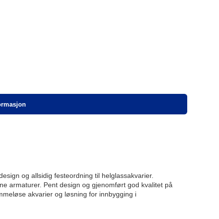
formasjon
sign og allsidig festeordning til helglassakvarier.
ine armaturer. Pent design og gjenomført god kvalitet på
mmeløse akvarier og løsning for innbygging i