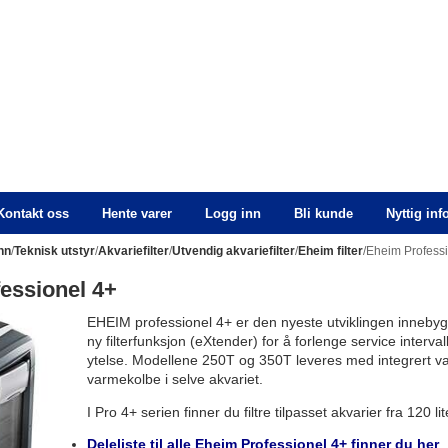
Kontakt oss
Hente varer
Logg inn
Bli kunde
Nyttig in
nn
/
Teknisk utstyr
/
Akvariefilter
/
Utvendig akvariefilter
/
Eheim filter
/Eheim Profess
essionel 4+
EHEIM professionel 4+ er den nyeste utviklingen innebygget
ny filterfunksjon (eXtender) for å forlenge service interv
ytelse. Modellene 250T og 350T leveres med integrert va
varmekolbe i selve akvariet.
I Pro 4+ serien finner du filtre tilpasset akvarier fra 120 lite
Deleliste til alle Eheim Professionel 4+ finner du her