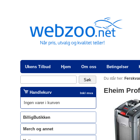
Ukens Tilbud
Hjem
Om oss
Betingelser
Du står her:
Ferskva
Eheim Prof
Handlekurv
Inkl mva
Ingen varer i kurven
BilligButikken
Merch og annet