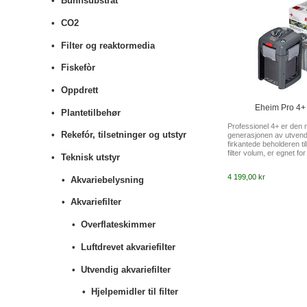
Bunnsubstrat
CO2
Filter og reaktormedia
Fiskefòr
Oppdrett
Eheim Pro 4+
Plantetilbehør
Professionel 4+ er den
Rekefór, tilsetninger og utstyr
generasjonen av utvendi
firkantede beholderen tilb
filter volum, er egnet fo
Teknisk utstyr
opp for mye plass. På 
Xtender funksjonen, kan
4 199,00 kr
Akvariebelysning
rengjøring av filteret f
innebygget "self-priming"
vann i filtret. Enkel fra o
Akvariefilter
slangene via adapter m
avstengningskraner. Gro
Overflateskimmer
øverst i filterbeholderen 
Luftdrevet akvariefilter
Utvendig akvariefilter
Hjelpemidler til filter