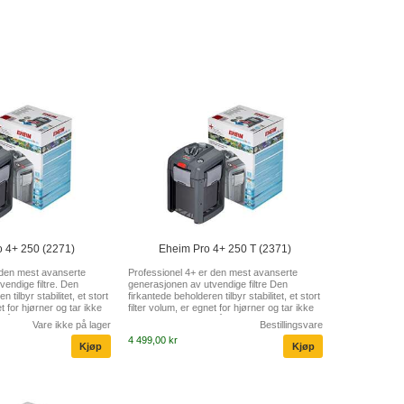
 4+ 250 (2271)
Eheim Pro 4+ 250 T (2371)
 den mest avanserte
Professionel 4+ er den mest avanserte
endige filtre. Den
generasjonen av utvendige filtre Den
 tilbyr stabilitet, et stort
firkantede beholderen tilbyr stabilitet, et stort
et for hjørner og tar ikke
filter volum, er egnet for hjørner og tar ikke
 På grunn av den nye
opp for mye plass. På grunn av den nye
Vare ikke på lager
Bestillingsvare
, kan intervallene mellom
Xtender funksjonen, kan intervallene mellom
4 499,00 kr
ret forlenges. Selvsugende,
rengjøring av filteret forlenges. Selvsugende,
ming" for enkel fylling av
innebygget "self-priming" for enkel fylling av
fra- og tilkopling av
vann i filtret. Enkel fra og tilkopling av
ter med
slangene via adapter med
 Grovfilteret er plassert
avstengningskraner. Grovfilter er plassert
eren for hurt...
øverst i filterbeholderen for hurtig o...