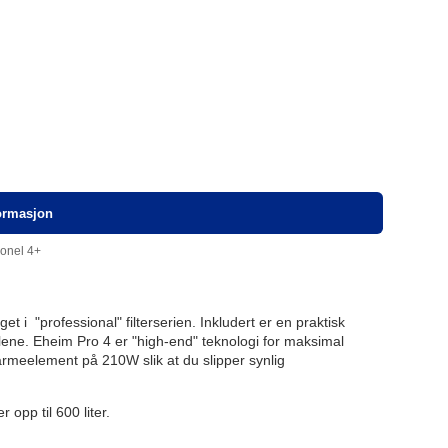
formasjon
ionel 4+
 i "professional" filterserien. Inkludert er en praktisk
allene. Eheim Pro 4 er "high-end" teknologi for maksimal
rmeelement på 210W slik at du slipper synlig
r opp til 600 liter.