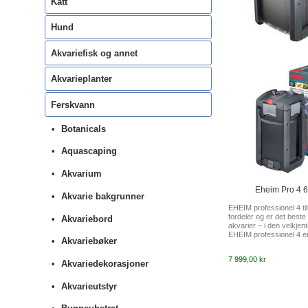
Katt
Hund
Akvariefisk og annet
Akvarieplanter
Ferskvann
Botanicals
Aquascaping
Akvarium
Eheim Pro 4 6
Akvarie bakgrunner
EHEIM professionel 4 til
fordeler og er det beste 
Akvariebord
akvarier – i den velkjen
EHEIM professionel 4 er 
Akvariebøker
akvarieentusiaster som 
større akvarier på en v
7 999,00 kr
konvensjonell måte. I d
Akvariedekorasjoner
størrelsesklassen er e
kraftig filterytelse, stort
Akvarieutstyr
teknologi viktig – og det
eksterne filteret viser si
generøse kapasitet sikre