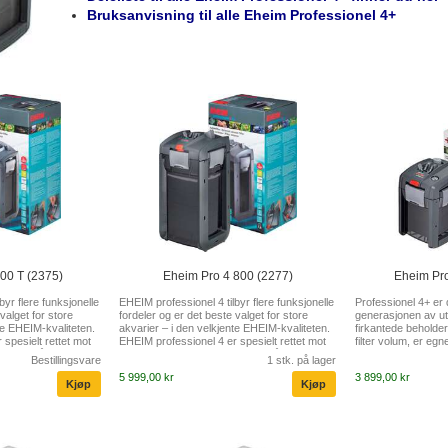
Bruksanvisning til alle Eheim Professionel 4+
00 T (2375)
Eheim Pro 4 800 (2277)
Eheim Pro
byr flere funksjonelle
EHEIM professionel 4 tilbyr flere funksjonelle
Professionel 4+ er
valget for store
fordeler og er det beste valget for store
generasjonen av utv
te EHEIM-kvaliteten.
akvarier – i den velkjente EHEIM-kvaliteten.
firkantede beholderen
spesielt rettet mot
EHEIM professionel 4 er spesielt rettet mot
filter volum, er egn
ønsker å filtrere
akvarieentusiaster som ønsker å filtrere
opp for mye plass.
Bestillingsvare
1 stk. på lager
elprøvd,
større akvarier på en velprøvd,
Xtender funksjonen
5 999,00 kr
3 899,00 kr
enne
konvensjonell måte. I denne
rengjøring av filte
n god kombinasjon av
størrelsesklassen er en god kombinasjon av
innebygget "self-pri
 volum og pålitelig
kraftig filterytelse, stort volum og pålitelig
vann i filtret. Enkel 
 er nettopp her dette
teknologi viktig – og det er nettopp her dette
slangene via adap
ne styrker. Filterets
eksterne filteret viser sine styrker. Filterets
avstengningskraner.
r stab...
generøse kapasitet sikrer stab...
øverst i filterbehold