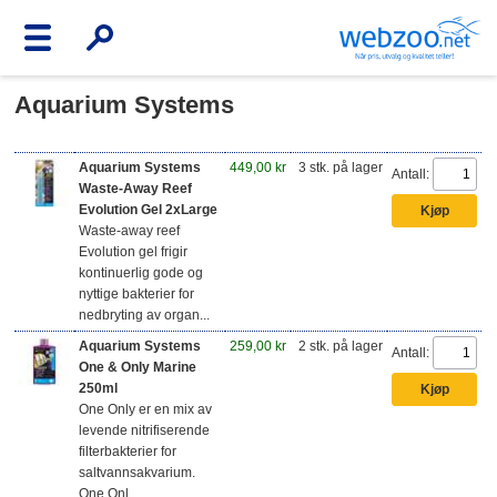
Aquarium Systems
Aquarium Systems
449,00 kr
3 stk. på lager
Antall:
Waste-Away Reef
Evolution Gel 2xLarge
Waste-away reef
Evolution gel frigir
kontinuerlig gode og
nyttige bakterier for
nedbryting av organ...
Aquarium Systems
259,00 kr
2 stk. på lager
Antall:
One & Only Marine
250ml
One Only er en mix av
levende nitrifiserende
filterbakterier for
saltvannsakvarium.
One Onl...