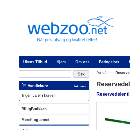
Ukens Tilbud
Hjem
Om oss
Betingelser
Du står her:
Reserve
Reservedel
Handlekurv
Inkl mva
Reservedeler t
Ingen varer i kurven
BilligButikken
Merch og annet