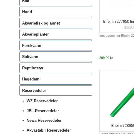
Katt
Hund
Eheim 7277650 Inn
Akvariefisk og annet
22/2
Akvarieplanter
Innsugsrør for Eheim 2
Ferskvann
Saltvann
299,00 kr
Reptilutstyr
Hagedam
Reservedeler
WZ Reservedeler
JBL Reservedeler
Newa Reservedeler
Eheim 728650
Akvastabil Reservedeler
Eheim strålerør for sl