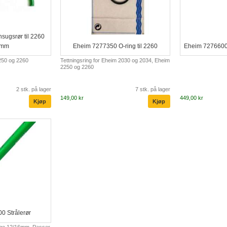
sugsrør til 2260
6mm
Eheim 7277350 O-ring til 2260
Eheim 7276600 
250 og 2260
Tettningsring for Eheim 2030 og 2034, Eheim
2250 og 2260
2 stk. på lager
7 stk. på lager
149,00 kr
449,00 kr
0 Strålerør
ange 12/16mm. Passer