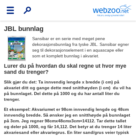
JBL bunnlag
Sansibar er en serie med meget pene
dekorasjonsbunnlag fra tyske JBL. Sansibar egner
seg til dekorasjonselement i en aquascape eller
som et komplett bunnlag i akvariet.
Lurer du på hvordan du skal regne ut hvor mye
sand du trenger?
Slik gjør du det: Ta innvendig lengde x bredde (i cm) på
akvariet ditt og gange dette med snitthøyden (i cm) du vil ha
på bunnlaget. Del dette på 1000 og du har antall liter du
trenger.
Et eksempel: Akvariumet er 98cm innvendig lengde og 48cm
innvendig bredde. Så ønsker jeg en snitthøyde på bunnlaget
på 3cm. Jeg regner 98cmx48cmx3cm=14112. Tar dette tallet
og deler på 1000, og får 14,112. Det betyr at du trenger 14 liter
akvariesand eller akvariegrus. En liter sand/grus veier typisk