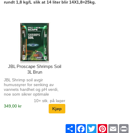
rundt 1,8 kg/L slik at 14 liter blir 14X1,8=25kg.
JBL Proscape Shrimps Soil
3L Brun
JBL Shrimp soil avgir
humussyrer for senking av
vannets hardhet og pH verdi,
noe som sikrer optimale
vannverdier for rekene. Soilens
10+ stk. på lager
granulatstørrelse sikrer god
349,00 kr
sirkulasjon i bunnlaget. Shrimp
soil inneholder ikke
plantenæring som aquascaping
soilene gjør.
Share
Facebook
Twitter
Pinterest
Email
Pr