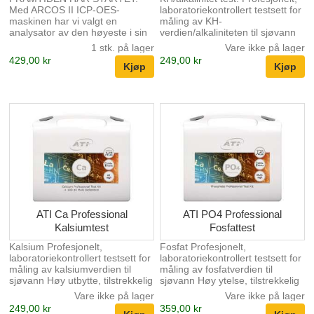
Med ARCOS II ICP-OES-
laboratoriekontrollert testsett for
maskinen har vi valgt en
måling av KH-
analysator av den høyeste i sin
verdien/alkaliniteten til sjøvann
klasse. Den kjennetegnes av sin
Høyt utbytte, tilstrekkelig for
1 stk. på lager
Vare ikke på lager
høye presisjon og brukes der
minst 100 applikasjoner med 10
429,00 kr
249,00 kr
det stilles høye krav til
° dKH. Enkel avlesing på grunn
elementanalyse. Så det er ikke
av tydelig fargeendring Høy
overraskende at vi med ARCOS
oppløsning (nøyaktighet): 0,1 °
II kan oppdage sporstoffer i
dKH Måleområde: 0,1 - 10 °
konsentrasjoner mindre enn 1
dKH
µg/l (0,001 mg/l). DETTE ER
DIN MÅTE å være fullstendig
klar over og kontrollere hva som
skjer med akvariets vannkjemi.
Ved hjelp av vår ICP-OES er de
daglige u...
ATI Ca Professional
ATI PO4 Professional
Kalsiumtest
Fosfattest
Kalsium Profesjonelt,
Fosfat Profesjonelt,
laboratoriekontrollert testsett for
laboratoriekontrollert testsett for
måling av kalsiumverdien til
måling av fosfatverdien til
sjøvann Høy utbytte, tilstrekkelig
sjøvann Høy ytelse, tilstrekkelig
for minst 100 applikasjoner med
for minst 100 applikasjoner.
Vare ikke på lager
Vare ikke på lager
500 mg/l kalsium Enkel avlesing
Enkel avlesing på grunn av
249,00 kr
359,00 kr