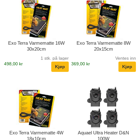
Exo Terra Varmematte 16W
Exo Terra Varmematte 8W
30x20cm
20x15cm
1 stk. på lager
Ventes inn
498,00 kr
369,00 kr
Exo Terra Varmematte 4W
Aquael Ultra Heater D&N
18x10cm
100W