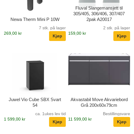
Fluval Slangemansjett til
305/405, 306/406, 307/407
Newa Therm Mini P 10W
2pak A20017
7 stk. på lager
2 stk. på lager
269,00 kr
159,00 kr
Juwel Vio Cube SBX Svart
Akvastabil Move Akvariebord
54
Grå 200x60x79cm
ca. 1ukes lev tid
Bestillingsvare
1 599,00 kr
11 599,00 kr