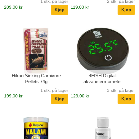
1 stk. på lager
2 stk. på lager
209,00 kr
119,00 kr
Hikari Sinking Carnivore
4FISH Digitalt
Pellets 74g
akvarietermometer
1 stk. på lager
3 stk. på lager
199,00 kr
129,00 kr