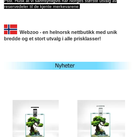
Psst. Husk at vi sannsynligvis har Norges største utvalg av
reservedeler til de kjente merkevarene.
Webzoo - en helnorsk nettbutikk med unik
bredde og et stort utvalg i alle prisklasser!