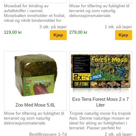
Moseball for binding av
Mose for tilføring av fuktighet til
avfallstoffer i vannet.
terrariet og som naturlig
Moseballen inneholder et fosfat,
dekorasjonsmateriale.
nitrat og nitritt bindemiddel for
bedre vannkvalitet og mindre
3 stk. på lager
1 stk. på lager
lukt. Fanger fosfat, nitrit och
119,00 kr
279,00 kr
nitrat Tar enkelt og effektivt bort
dårlig lukt Minsker ansamling av
organisk materiale Er effektiv i
opp till 2 måneder Behandler
30-60 liters terrarium Exo Terra
moseballer bidrar til krystallklart
vann og reduserer dårlig lukt.
Den er utformet for å ligne sin
naturlige variant og inneho...
Exo Terra Forest Moss 2 x 7
Zoo Med Mose 5.6L
Liter
Mose for tilføring av fuktighet til
Tropisk naturlig mose fra tropisk
terrariet og som naturlig
Asis. Denne naturlige mosen er
dekorasjonsmateriale.
ideel for øking av fuktigheten i
terrariet. Passer perfekt for
frosker, padder, salamandre og
Bestillingsvare 1-7d
2 stk. på lager