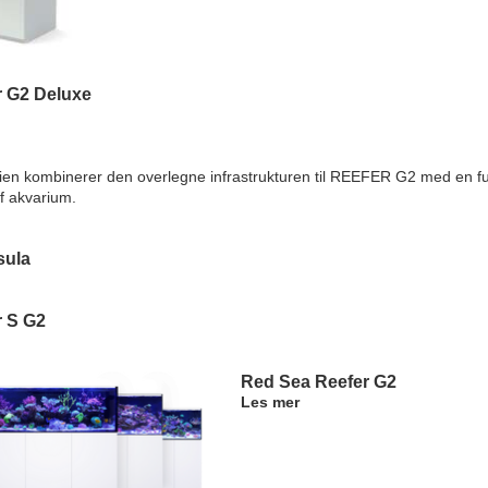
r G2 Deluxe
n kombinerer den overlegne infrastrukturen til REEFER G2 med en fu
ef akvarium.
sula
r S G2
Red Sea Reefer G2
Les mer