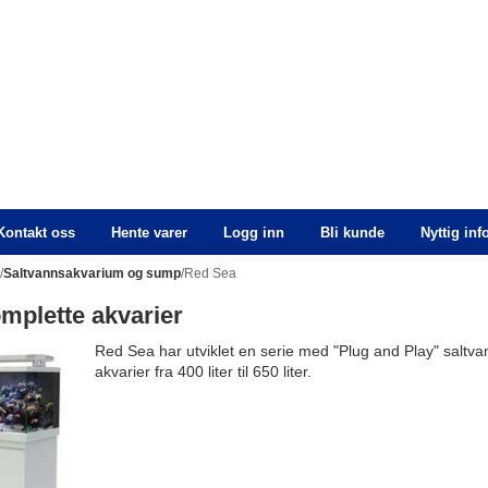
Kontakt oss
Hente varer
Logg inn
Bli kunde
Nyttig in
n
/
Saltvannsakvarium og sump
/Red Sea
mplette akvarier
Red Sea har utviklet en serie med "Plug and Play" saltva
akvarier fra 400 liter til 650 liter.