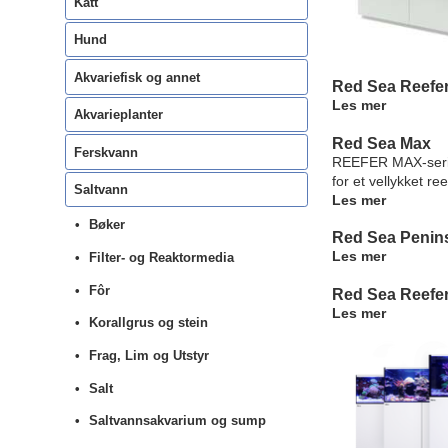
Katt
Hund
Akvariefisk og annet
Red Sea Reefe
Les mer
Akvarieplanter
Red Sea Max
Ferskvann
REEFER MAX-serie
for et vellykket re
Saltvann
Les mer
Bøker
Red Sea Penin
Les mer
Filter- og Reaktormedia
Fôr
Red Sea Reefe
Les mer
Korallgrus og stein
Frag, Lim og Utstyr
Salt
Saltvannsakvarium og sump