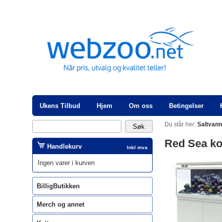
Ukens Tilbud
Hjem
Om oss
Betingelser
Du står her:
Saltvan
Red Sea ko
Handlekurv
Inkl mva
Ingen varer i kurven
BilligButikken
Merch og annet