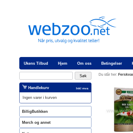
Ukens Tilbud
Hjem
Om oss
Betingelser
Du står her:
Ferskva
Handlekurv
Inkl mva
Ingen varer i kurven
BilligButikken
Merch og annet