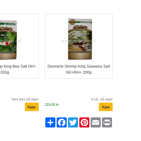
p King Bee Salt GH+
Dennerle Shrimp King Sulawesi Salt
200g
GK+/KH+ 200g
Vare ikke på lager
4 stk. på lager
219,00 kr
Share
Facebook
Twitter
Pinterest
Email
Print