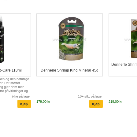
Dennerle Shrim
-Care 118ml
Dennerle Shrimp King Mineral 45g
sen og den naturlige
er. Det støtter
og gjør dem mer
tre påvirkninger og
 De naturlige
ikke på lager
10+ stk. på lager
og barken på
179,00 kr
219,00 kr
e plante- og
sielle vitaminer
 Det resulterende litt
et ideelle habitatet
e rekearter. Dosering:
er 100 L vann...