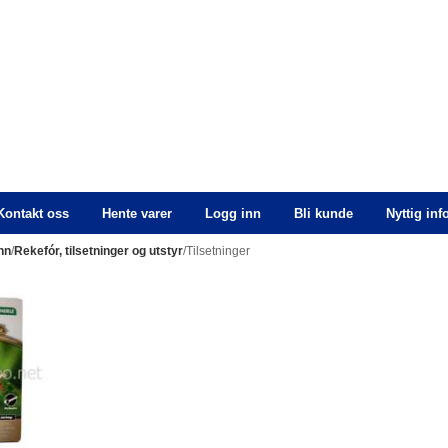
Kontakt oss
Hente varer
Logg inn
Bli kunde
Nyttig in
nn
/
Rekefór, tilsetninger og utstyr
/Tilsetninger