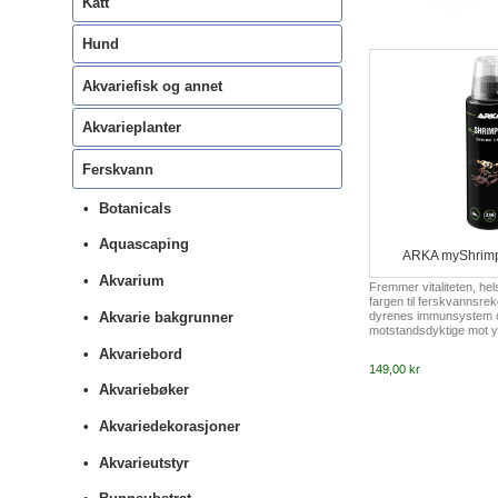
Katt
Hund
Akvariefisk og annet
Akvarieplanter
Ferskvann
Botanicals
Aquascaping
ARKA myShrimp
Akvarium
Fremmer vitaliteten, hel
fargen til ferskvannsrek
dyrenes immunsystem 
Akvarie bakgrunner
motstandsdyktige mot y
stressende situasjoner.
Akvariebord
essensene fra bladene 
149,00 kr
havmandeltreet, utvalgt
urteekstrakter og essen
Akvariebøker
virker raskt og effektivt.
sure og bløte vannet er d
Akvariedekorasjoner
for en rekke forskjellig
En gang per uke 20 ml p
Akvarieutstyr