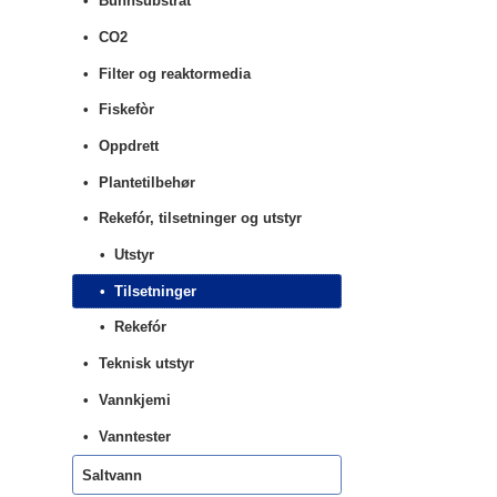
Bunnsubstrat
CO2
Filter og reaktormedia
Fiskefòr
Oppdrett
Plantetilbehør
Rekefór, tilsetninger og utstyr
Utstyr
Tilsetninger
Rekefór
Teknisk utstyr
Vannkjemi
Vanntester
Saltvann