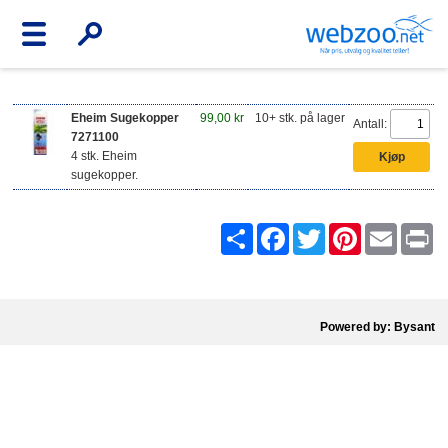
Eheim Sugekopper
99,00 kr
10+ stk. på lager
Antall:
7271100
4 stk. Eheim
sugekopper.
Share
Facebook
Twitter
Pinterest
Email
Pr
Powered by: Bysant