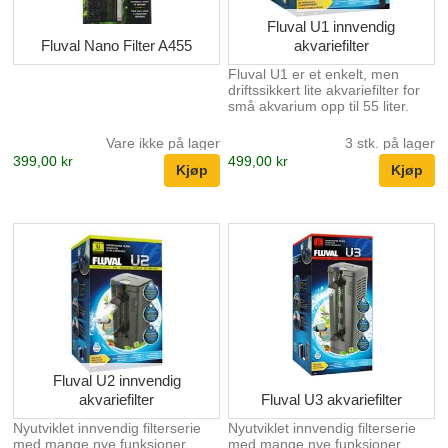
Fluval U1 innvendig
Fluval Nano Filter A455
akvariefilter
Fluval U1 er et enkelt, men
driftssikkert lite akvariefilter for
små akvarium opp til 55 liter.
Vare ikke på lager
3 stk. på lager
399,00 kr
499,00 kr
Fluval U2 innvendig
akvariefilter
Fluval U3 akvariefilter
Nyutviklet innvendig filterserie
Nyutviklet innvendig filterserie
med mange nye funksjoner.
med mange nye funksjoner.