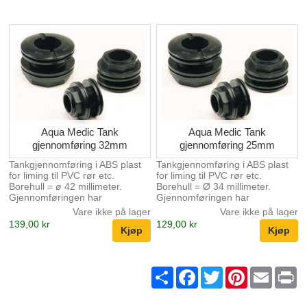
skal dekkes av levendesten etc,
den forhindrer da røret å bli
tettet igjen.
Aqua Medic Tank
Aqua Medic Tank
gjennomføring 32mm
gjennomføring 25mm
Tankgjennomføring i ABS plast
Tankgjennomføring i ABS plast
for liming til PVC rør etc.
for liming til PVC rør etc.
Borehull = ø 42 millimeter.
Borehull = Ø 34 millimeter.
Gjennomføringen har
Gjennomføringen har
gummipakning som skal inn i
gummipakning som skal inn i
Vare ikke på lager
Vare ikke på lager
akvariet og glideskive som skal
akvariet og glideskive som skal
139,00 kr
129,00 kr
utenfor akvariet.
utenfor akvariet.
Share
Facebook
Twitter
Pinterest
Email
Pr