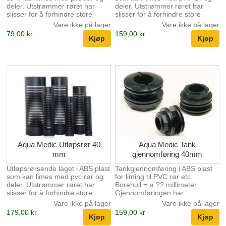
deler. Utstrømmer røret har
deler. Utstrømmer røret har
slisser for å forhindre store
slisser for å forhindre store
partikler og fisk etc å komme
partikler og fisk etc å komme
Vare ikke på lager
Vare ikke på lager
ned i returrøret. Utstrømmer
ned i returrøret. Utstrømmer
79,00 kr
159,00 kr
røret kan også med fordel
røret kan også med fordel
benyttes på innblåsning som
benyttes på innblåsning som
skal dekkes av levendesten etc,
skal dekkes av levendesten etc,
den forhindrer da røret å bli
den forhindrer da røret å bli
tettet igjen.
tettet igjen.
Aqua Medic Utløpsrør 40
Aqua Medic Tank
mm
gjennomføring 40mm
Utløpsrørsende laget i ABS plast
Tankgjennomføring i ABS plast
som kan limes med pvc rør og
for liming til PVC rør etc.
deler. Utstrømmer røret har
Borehull = ø ?? millimeter.
slisser for å forhindre store
Gjennomføringen har
partikler og fisk etc å komme
gummipakning som skal inn i
Vare ikke på lager
Vare ikke på lager
ned i returrøret. Utstrømmer
akvariet og glideskive som skal
179,00 kr
159,00 kr
røret kan også med fordel
utenfor akvariet.
benyttes på innblåsning som