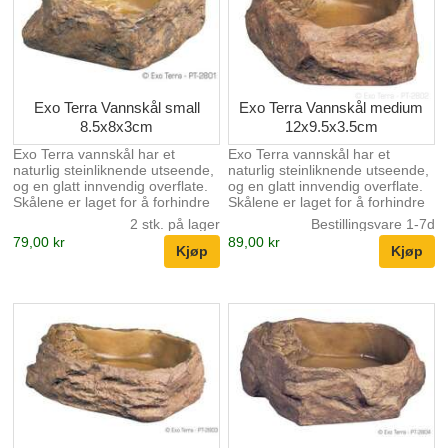
Exo Terra Vannskål small
Exo Terra Vannskål medium
8.5x8x3cm
12x9.5x3.5cm
Exo Terra vannskål har et
Exo Terra vannskål har et
naturlig steinliknende utseende,
naturlig steinliknende utseende,
og en glatt innvendig overflate.
og en glatt innvendig overflate.
Skålene er laget for å forhindre
Skålene er laget for å forhindre
bakterieansamling og for enkel
bakterieansamling og for enkel
2 stk. på lager
Bestillingsvare 1-7d
rengjøring. Det naturlige
rengjøring. Det naturlige
79,00 kr
89,00 kr
utseende gjør at den passer like
utseende gjør at den passer like
bra i ørkenterrarium som i
bra i ørkenterrarium som i
regnskogterrarium. Små reptiler
regnskogterrarium. Små reptiler
og fôrdyr kan lett komme seg
og fôrdyr kan lett komme seg
opp av skålen ved å bruke de
opp av skålen ved å bruke de
små trinnene som er på den
små trinnene som er på den
ene siden.
ene siden.???????