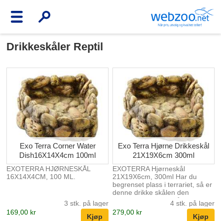
Drikkeskåler Reptil
Exo Terra Corner Water
Exo Terra Hjørne Drikkeskål
Dish16X14X4cm 100ml
21X19X6cm 300ml
EXOTERRA HJØRNESKÅL
EXOTERRA Hjørneskål
16X14X4CM, 100 ML.
21X19X6cm, 300ml Har du
begrenset plass i terrariet, så er
denne drikke skålen den
perfekte løsningen på det.
3 stk. på lager
4 stk. på lager
Plasseres i hjørnet av terrariet
169,00 kr
279,00 kr
for å spare plass. Naturtro