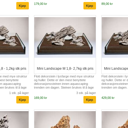
179,00 kr
89,00 kr
8 - 1,2kg stk pris
Mini Landscape M 1,8- 2,7kg stk pris
Mini Landscape 
rge med mye struktur
Flott dekorstein i lysfarge med mye struktur
Flott dekorstein i 
mest benyttete
og huller. Dette er den mest benyttete
og huller. Dette er
en aquascaping
dekorasjonssteinen innen aquascaping
dekorasjonssteine
en brukes til å lage
trenden om dagen. Steinen brukes til å lage
trenden om dagen. S
nnende innredninger i
fjellformasjoner og spennende innredninger i
fjellformasjoner og
1 stk. på lager
3 stk. på lager
anter.
fin kontrast til grønne planter.
fin kontrast til grøn
169,00 kr
429,00 kr