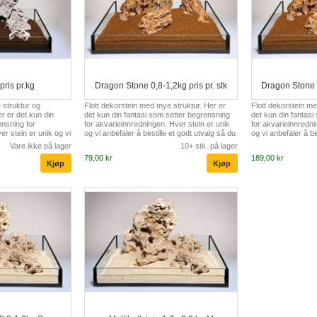
ris pr.kg
Dragon Stone 0,8-1,2kg pris pr. stk
Dragon Stone 2
 struktur og
Flott dekorstein med mye struktur. Her er
Flott dekorstein me
r er det kun din
det kun din fantasi som setter begrensning
det kun din fantasi
ensning for
for akvarieinnredningen. Hver stein er unik
for akvarieinnredni
r stein er unik og vi
og vi anbefaler å bestille et godt utvalg så du
og vi anbefaler å be
godt utvalg så du kan
kan komponerer en "perfekt" innredning.
kan komponerer en 
Vare ikke på lager
10+ stk. på lager
 innredning.
79,00 kr
189,00 kr