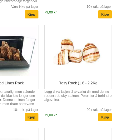
ge rød/oransje fargen vil
v liv til ethvert
Vare ikke på lager
10+ stk. på lager
tte med en nydelig
79,00 kr
ller sand og len deg
sjonen din.
d Lines Rock
Rosy Rock (1.8 - 2.2Kg
et naturlig, men slående
Legg til variasjon til akvariet ditt med denne
du ikke lete lenger enn
rosenrøde sky steinen. Polert for å forhindre
r. Denne steinen fanger
algevekst.
r, men tilsett bare vann
mheve den flotte
10+ stk. på lager
20+ stk. på lager
rødt og krem.
79,00 kr