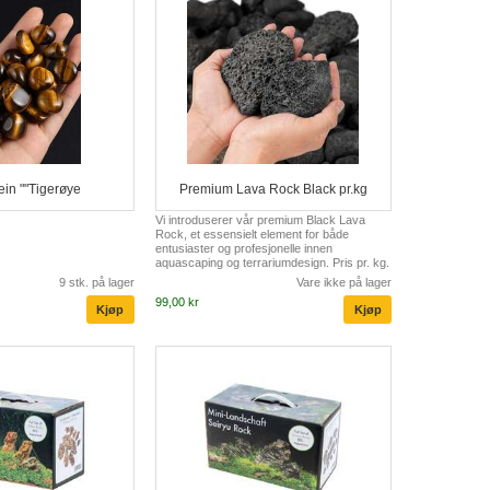
ein ""Tigerøye
Premium Lava Rock Black pr.kg
Vi introduserer vår premium Black Lava
Rock, et essensielt element for både
entusiaster og profesjonelle innen
aquascaping og terrariumdesign. Pris pr. kg.
9 stk. på lager
Vare ikke på lager
99,00 kr