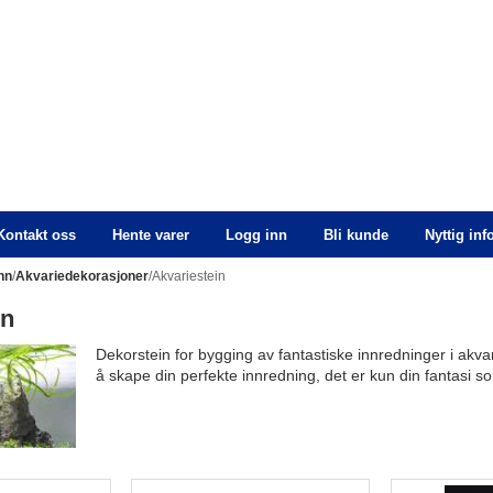
Kontakt oss
Hente varer
Logg inn
Bli kunde
Nyttig in
nn
/
Akvariedekorasjoner
/Akvariestein
in
Dekorstein for bygging av fantastiske innredninger i akvari
å skape din perfekte innredning, det er kun din fantasi so