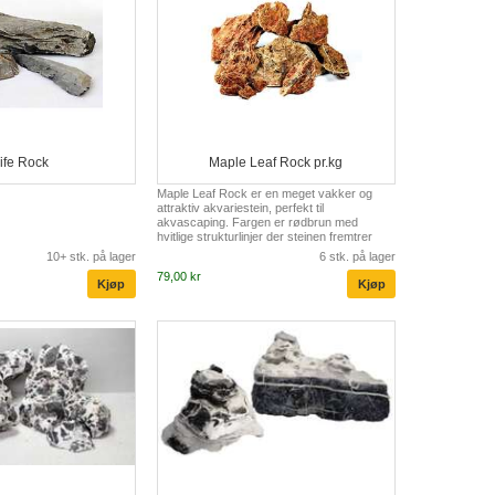
ife Rock
Maple Leaf Rock pr.kg
Maple Leaf Rock er en meget vakker og
attraktiv akvariestein, perfekt til
akvascaping. Fargen er rødbrun med
hvitlige strukturlinjer der steinen fremtrer
som en slags spindelvevskonstruksjon eller
10+ stk. på lager
6 stk. på lager
lagvis med løv. Steinen inneholder noe kalk
79,00 kr
slik at en lett forhøyning av pH må
påregnes. pH økningen holdes i sjakk ved
regelmessige vannbytter. En meget
iøyenfallende og pen akvariestein Perfekt til
akvascaping