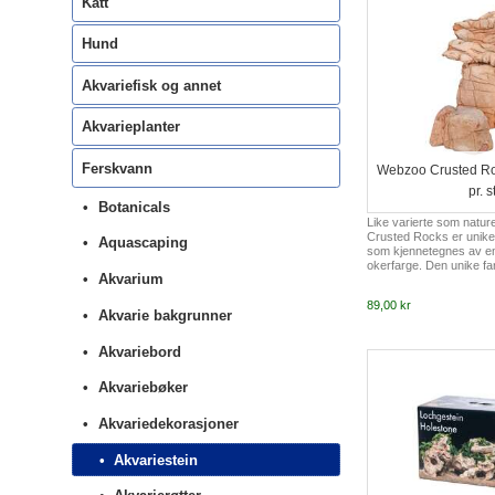
Katt
Hund
Akvariefisk og annet
Akvarieplanter
Ferskvann
Webzoo Crusted Roc
pr. s
Botanicals
Like varierte som natur
Crusted Rocks er unike,
Aquascaping
som kjennetegnes av en
okerfarge. Den unike fa
Akvarium
Rocks bringer naturens
inn i akvariet ditt. De gu
89,00 kr
okerfargede tonene ha
Akvarie bakgrunner
ulike planter og dyr du ho
Steinene er allsidige og 
Akvariebord
terrarier. Enten du hold
eller fascinerende repti
denne steinen imitere mi
Akvariebøker
naturl...
Akvariedekorasjoner
Akvariestein