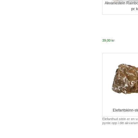
Akvariestein Rainb
pr. 
39,00 kr
Elefantskinn-st
Elefanthud stein er en v
pynte opp i ditt akvariu