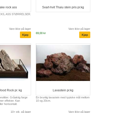
ake rock ass
Svart-hvit Thaiu stein pris pr.kg
KS, ASS STØRRELSER.
Vare ikke på lager
Vare ikke på lager
69,00 kr
ood Rock pr. kg
Lavastein pr.kg
olitter. Gråaktig farge
En brunlig lavastein med typiske mål mellom
er effekter. Kan
10 og 20cm.
ler horisontalt.
10+ stk. på lager
Vare ikke på lager