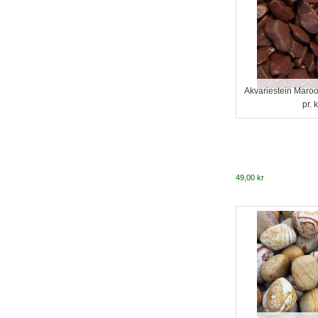
Akvariestein Maro
pr. 
49,00 kr