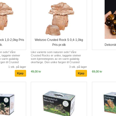
k 1,0-2,0kg Pris
Webzoo Crusted Rock S 0,4-1,0kg
tk.
Pris pr.stk
Dekorst
en selv! Våre
Like varierte som naturen selv! Våre
 taggete steiner
Crusted Rocks er unike, taggete steiner
 varm gulaktig
som kjennetegnes av en varm gulaktig
rgen til Crusted
okerfarge. Den unike fargen til Crusted
 skjønnhet direkte
Rocks bringer naturens skjønnhet direkte
1 stk. på lager
3 stk. på lager
laktige og
inn i akvariet ditt. De gulaktige og
49,00 kr
69,00 kr
rmonerer perfekt med
okerfargede tonene harmonerer perfekt med
lder i akvariet ditt.
ulike planter og dyr du holder i akvariet ditt.
like godt egnet for
Steinene er allsidige og like godt egnet for
er eksotiske fisker
terrarier. Enten du holder eksotiske fisker
ler, kan du med
eller fascinerende reptiler, kan du med
ljøet i dyrenes
denne steinen imitere miljøet i dyrenes
naturl...