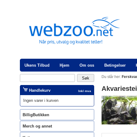
Ukens Tilbud
Hjem
Om oss
Betingelser
Du står her:
Ferskva
Akvarieste
Handlekurv
Inkl mva
Ingen varer i kurven
BilligButikken
Merch og annet