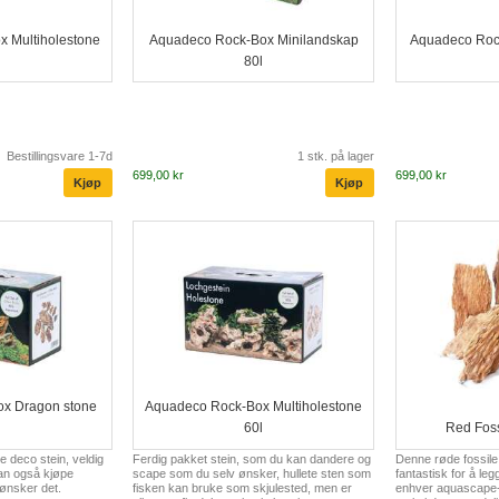
 Multiholestone
Aquadeco Rock-Box Minilandskap
Aquadeco Roc
l
80l
Bestillingsvare 1-7d
1 stk. på lager
699,00 kr
699,00 kr
x Dragon stone
Aquadeco Rock-Box Multiholestone
l
60l
Red Foss
 deco stein, veldig
Ferdig pakket stein, som du kan dandere og
Denne røde fossile s
kan også kjøpe
scape som du selv ønsker, hullete sten som
fantastisk for å legg
 ønsker det.
fisken kan bruke som skjulested, men er
enhver aquascape-a