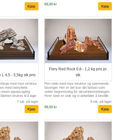
69,00 kr
Fiery Red Rock 0,8 - 1,2 kg pris pr.
L 4,5 - 5,5kg stk pris
stk
lysfarge med mye struktur
Pen stein med mye struktur og spennende
 den mest benyttete
fasonger. Her er det kun din fantasi som
n innen aquascaping
setter begrensning for akvarieinnredningen.
teinen brukes til å lage
Hver stein er unik og vi anbefaler å bestille
 spennende innredninger i
ett godt utvalg så du kan komponerer en
7 stk. på lager
9 stk. på lager
ne planter.
"perfekt" innredning.
99,00 kr