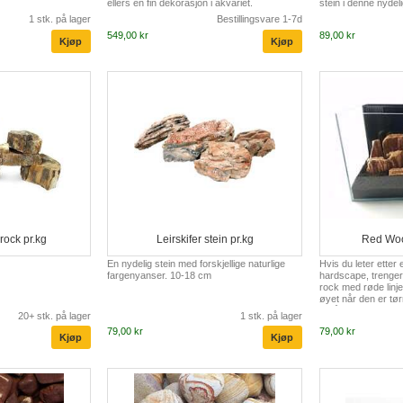
ellers en fin dekorasjon i akvariet.
stein i denne nydeli
absolutt gi et snev a
1 stk. på lager
Bestillingsvare 1-7d
aquascape. legg de
549,00 kr
89,00 kr
kvarts qhite grus e
tilbake og nyt krea
rock pr.kg
Leirskifer stein pr.kg
Red Woo
En nydelig stein med forskjellige naturlige
Hvis du leter etter 
fargenyanser. 10-18 cm
hardscape, trenger 
rock med røde linje
øyet når den er tør
for å utdype og fre
20+ stk. på lager
1 stk. på lager
kontrasten mellom 
79,00 kr
79,00 kr