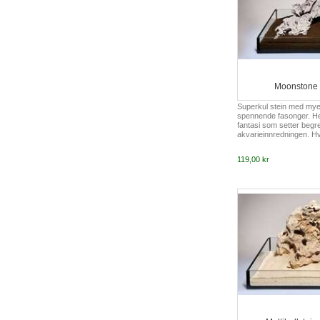
Moonstone p
Superkul stein med mye
spennende fasonger. He
fantasi som setter begr
akvarieinnredningen. Hve
anbefaler å bestille et 
komponerer en "perfekt"
119,00 kr