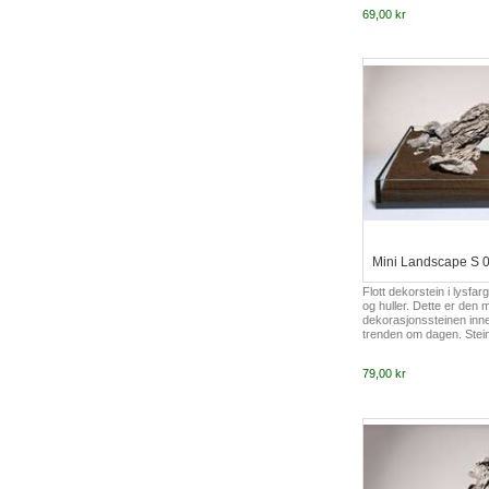
69,00 kr
Mini Landscape S 0,
Flott dekorstein i lysfa
og huller. Dette er den 
dekorasjonssteinen inn
trenden om dagen. Stein
fjellformasjoner og spe
fin kontrast til grønne pl
79,00 kr