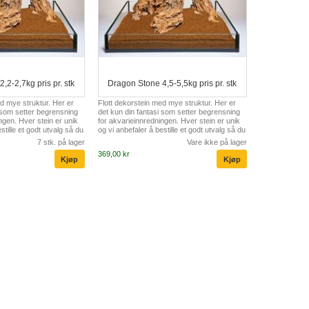
,2-2,7kg pris pr. stk
Dragon Stone 4,5-5,5kg pris pr. stk
d mye struktur. Her er
Flott dekorstein med mye struktur. Her er
 som setter begrensning
det kun din fantasi som setter begrensning
ngen. Hver stein er unik
for akvarieinnredningen. Hver stein er unik
stille et godt utvalg så du
og vi anbefaler å bestille et godt utvalg så du
"perfekt" innredning.
kan komponerer en "perfekt" innredning.
7 stk. på lager
Vare ikke på lager
369,00 kr