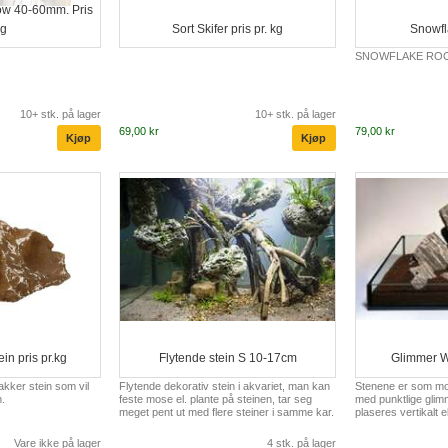
ow 40-60mm. Pris
kg
Sort Skifer pris pr. kg
Snowfl
SNOWFLAKE ROC
10+ stk. på lager
10+ stk. på lager
69,00 kr
79,00 kr
ein pris pr.kg
Flytende stein S 10-17cm
Glimmer W
akker stein som vil
Flytende dekorativ stein i akvariet, man kan
Stenene er som mon
m.
feste mose el. plante på steinen, tar seg
med punktlige glimm
meget pent ut med flere steiner i samme kar.
plaseres vertikalt el
Vare ikke på lager
4 stk. på lager