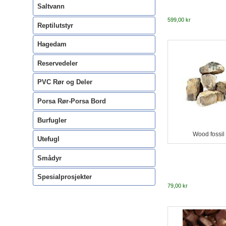
Saltvann
599,00 kr
Reptilutstyr
Hagedam
Reservedeler
PVC Rør og Deler
Porsa Rør-Porsa Bord
Burfugler
Wood fossil 
Utefugl
Smådyr
Spesialprosjekter
79,00 kr