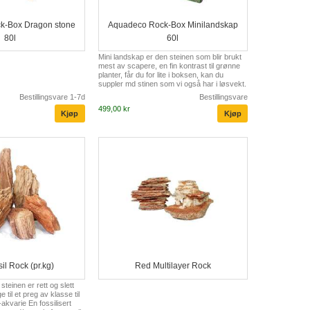
k-Box Dragon stone
Aquadeco Rock-Box Minilandskap
80l
60l
Mini landskap er den steinen som blir brukt
mest av scapere, en fin kontrast til grønne
planter, får du for lite i boksen, kan du
suppler md stinen som vi også har i løsvekt.
Bestillingsvare 1-7d
Bestillingsvare
499,00 kr
il Rock (pr.kg)
Red Multilayer Rock
teinen er rett og slett
e til et preg av klasse til
kvarie En fossilisert