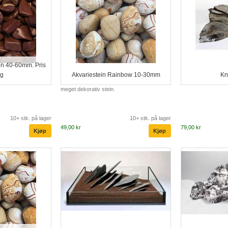
on 40-60mm. Pris
kg
Akvariestein Rainbow 10-30mm
Kn
meget dekorativ stein.
10+ stk. på lager
10+ stk. på lager
49,00 kr
79,00 kr