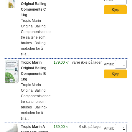
Antall:
Original Balling
Components C
1kg
Tropic Marin
Original Balling
Components er de
tre saltene som
brukes i Balling-
metoden for å
tilla...
Tropic Marin
179,00 kr
varer ikke på lager
Antall:
Original Balling
Components B
1kg
Tropic Marin
Original Balling
Components er de
tre saltene som
brukes i Balling-
metoden for å
tilla...
Tropic Marin A-
139,00 kr
6 stk. på lager
Antall: