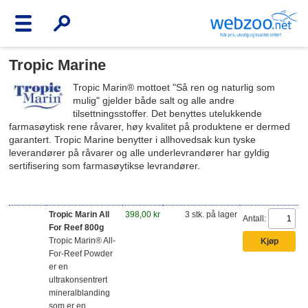
Tropic Marine
Tropic Marin® mottoet "Så ren og naturlig som
mulig" gjelder både salt og alle andre
tilsettningsstoffer. Det benyttes utelukkende
farmasøytisk rene råvarer, høy kvalitet på produktene er dermed
garantert. Tropic Marine benytter i allhovedsak kun tyske
leverandører på råvarer og alle underlevrandører har gyldig
sertifisering som farmasøytikse levrandører.
Tropic Marin All
398,00 kr
3 stk. på lager
Antall:
For Reef 800g
Tropic Marin® All-
For-Reef Powder
er en
ultrakonsentrert
mineralblanding
som er en