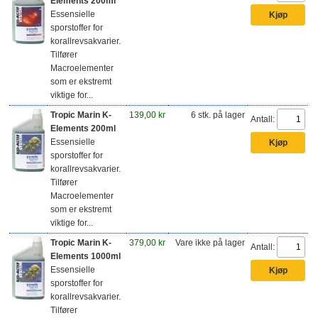
Elements 200ml
Essensielle
sporstoffer for
korallrevsakvarier.
Tilfører
Macroelementer
som er ekstremt
viktige for...
Tropic Marin K-
139,00 kr
6 stk. på lager
Antall:
Elements 200ml
Essensielle
sporstoffer for
korallrevsakvarier.
Tilfører
Macroelementer
som er ekstremt
viktige for...
Tropic Marin K-
379,00 kr
Vare ikke på lager
Antall:
Elements 1000ml
Essensielle
sporstoffer for
korallrevsakvarier.
Tilfører