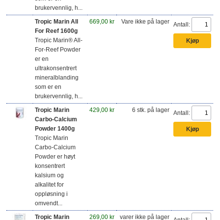
brukervennlig, h...
Tropic Marin All
669,00 kr
Vare ikke på lager
Antall:
For Reef 1600g
Tropic Marin® All-
For-Reef Powder
er en
ultrakonsentrert
mineralblanding
som er en
brukervennlig, h...
Tropic Marin
429,00 kr
6 stk. på lager
Antall:
Carbo-Calcium
Powder 1400g
Tropic Marin
Carbo-Calcium
Powder er høyt
konsentrert
kalsium og
alkalitet for
oppløsning i
omvendt...
Tropic Marin
269,00 kr
varer ikke på lager